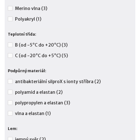
Merino vlna
(3)
Polyakryl
(1)
Teplotní třída:
B (od -5°C do +20°C)
(3)
C (od -20°C do +5°C)
(5)
Podpůrný materiál:
antibakteriální silproX s ionty stříbra
(2)
polyamid a elastan
(2)
polypropylen a elastan
(3)
vlna a elastan
(1)
Lem:
jemný svěr
(2)