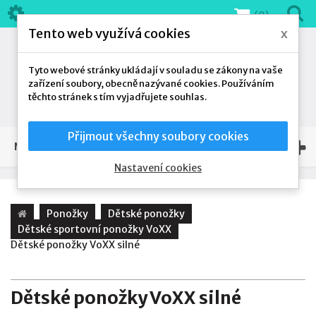
(0)
Tento web využívá cookies
x
Tyto webové stránky ukládají v souladu se zákony na vaše
zařízení soubory, obecně nazývané cookies. Používáním
těchto stránek s tím vyjadřujete souhlas.
Přijmout všechny soubory cookies
NAŠE NABÍDKA
Nastavení cookies
Ponožky
Dětské ponožky
Dětské sportovní ponožky VoXX
Dětské ponožky VoXX silné
Dětské ponožky VoXX silné