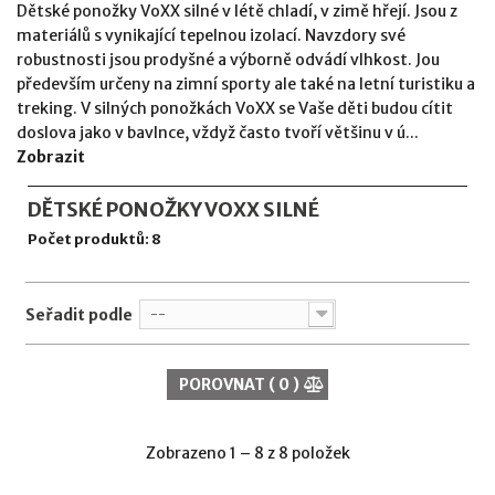
Dětské ponožky VoXX silné v létě chladí, v zimě hřejí. Jsou z
materiálů s vynikající tepelnou izolací. Navzdory své
robustnosti jsou prodyšné a výborně odvádí vlhkost. Jou
především určeny na zimní sporty ale také na letní turistiku a
treking. V silných ponožkách VoXX se Vaše děti budou cítit
doslova jako v bavlnce, vždyž často tvoří většinu v ú...
Zobrazit
DĚTSKÉ PONOŽKY VOXX SILNÉ
Počet produktů: 8
Seřadit podle
--
POROVNAT (
0
)
Zobrazeno 1 – 8 z 8 položek