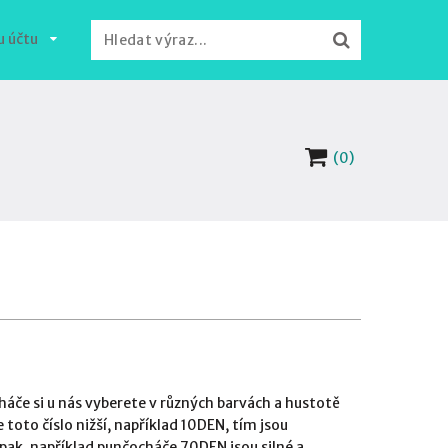
u účtu
(0)
če si u nás vyberete v různých barvách a hustotě
toto číslo nižší, například 10DEN, tím jsou
pak, například punčocháče 70DEN jsou silné a