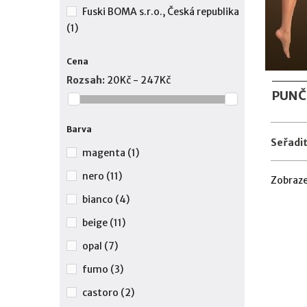
Fuski BOMA s.r.o., Česká republika
(1)
Cena
Rozsah:
20Kč - 247Kč
PUNČ
Barva
Seřadit
magenta
(1)
nero
(11)
Zobraze
bianco
(4)
beige
(11)
opal
(7)
fumo
(3)
castoro
(2)