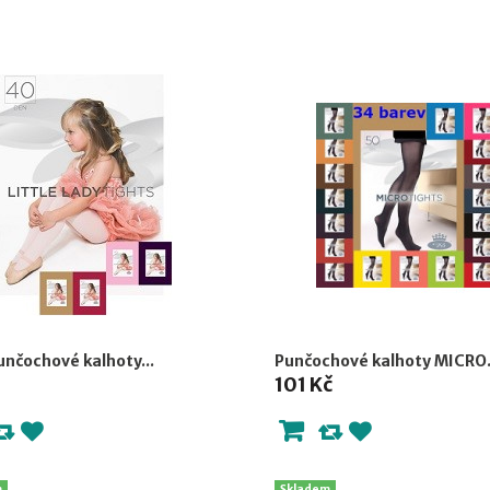
punčochové kalhoty...
Punčochové kalhoty MICRO.
101 Kč
m
Skladem