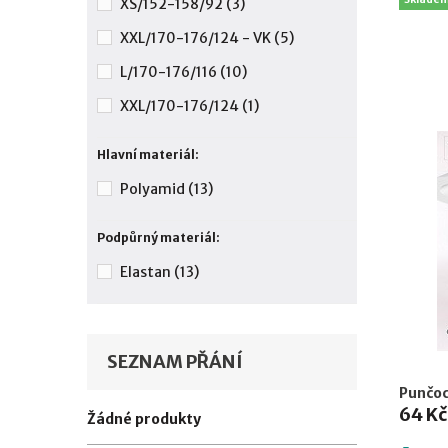
XS/152-158/92
(3)
XXL/170-176/124 - VK
(5)
L/170-176/116
(10)
XXL/170-176/124
(1)
Hlavní materiál:
Polyamid
(13)
Podpůrný materiál:
Elastan
(13)
SEZNAM PŘÁNÍ
Punčoc
64 Kč
Žádné produkty