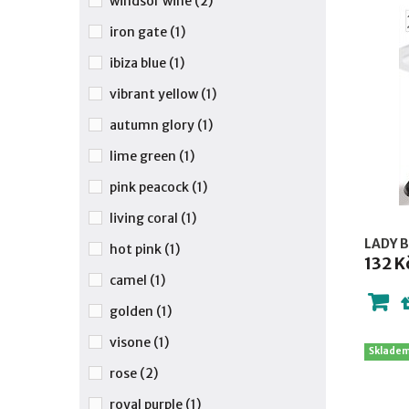
windsor wine
(2)
iron gate
(1)
ibiza blue
(1)
vibrant yellow
(1)
autumn glory
(1)
lime green
(1)
pink peacock
(1)
living coral
(1)
LADY B
hot pink
(1)
132 K
camel
(1)
golden
(1)
visone
(1)
Sklade
rose
(2)
royal purple
(1)