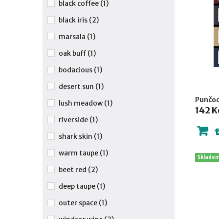
black coffee
(1)
black iris
(2)
marsala
(1)
oak buff
(1)
bodacious
(1)
desert sun
(1)
Punčoc
lush meadow
(1)
142 K
riverside
(1)
shark skin
(1)
warm taupe
(1)
Sklade
beet red
(2)
deep taupe
(1)
outer space
(1)