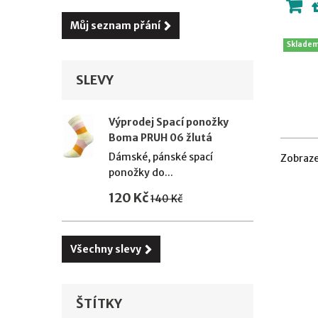
Můj seznam přání
Sklade
SLEVY
Výprodej Spací ponožky
Boma PRUH 06 žlutá
Dámské, pánské spací
Zobraze
ponožky do...
120 Kč
140 Kč
Všechny slevy
ŠTÍTKY