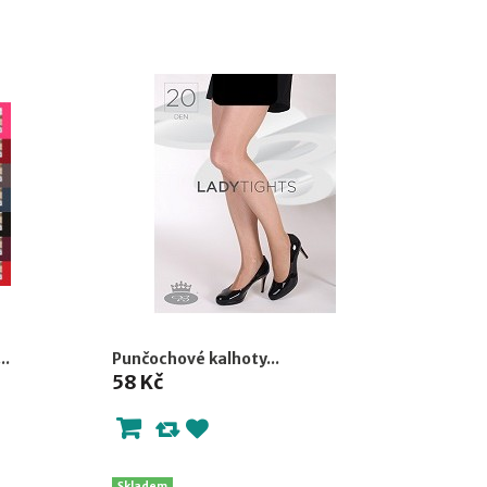
..
Punčochové kalhoty...
58 Kč
Skladem