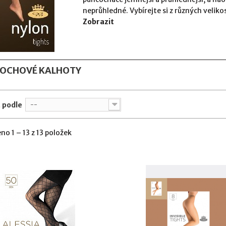
neprůhledné. Vybírejte si z různých veliko
Zobrazit
OCHOVÉ KALHOTY
 podle
--
no 1 – 13 z 13 položek