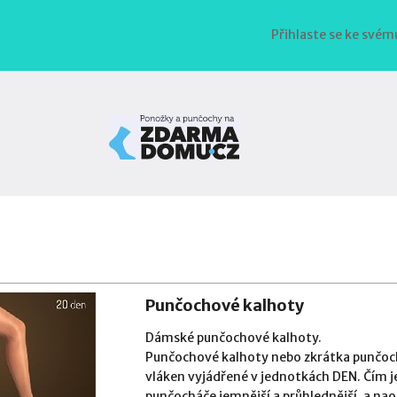
Přihlaste se ke svém
Punčochové kalhoty
Dámské punčochové kalhoty.
Punčochové kalhoty nebo zkrátka punčochá
vláken vyjádřené v jednotkách DEN. Čím je 
punčocháče jemnější a průhlednější, a nao