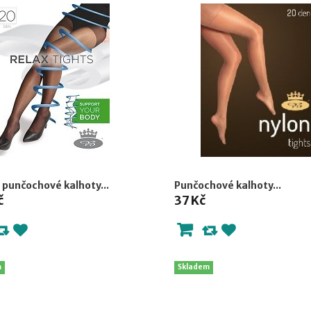
 punčochové kalhoty...
Punčochové kalhoty...
č
37 Kč
m
Skladem