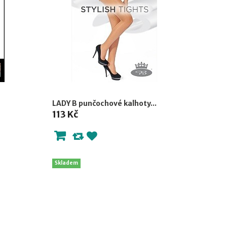
LADY B punčochové kalhoty...
113 Kč
Skladem