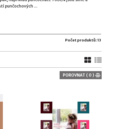
stí punčochových ...
Počet produktů: 13
POROVNAT (
0
)