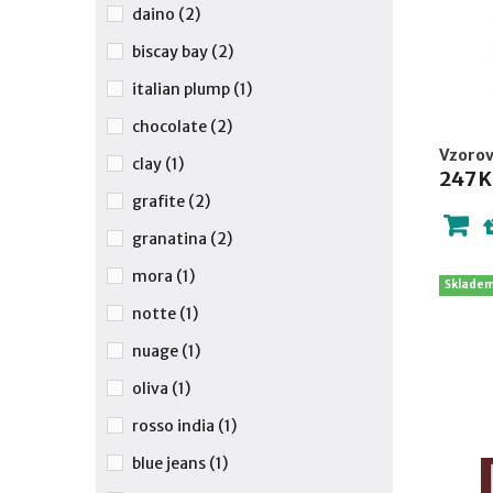
daino
(2)
biscay bay
(2)
italian plump
(1)
chocolate
(2)
Vzorov
clay
(1)
247 K
grafite
(2)
granatina
(2)
mora
(1)
Sklade
notte
(1)
nuage
(1)
oliva
(1)
rosso india
(1)
blue jeans
(1)