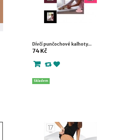
Dívčí punčochové kalhoty...
74 Kč
Skladem