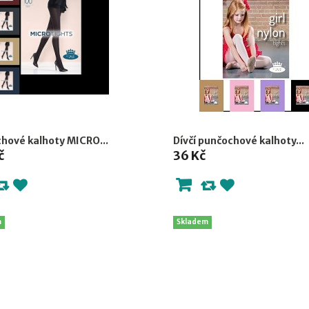
hové kalhoty MICRO...
Dívčí punčochové kalhoty...
č
36 Kč
m
Skladem