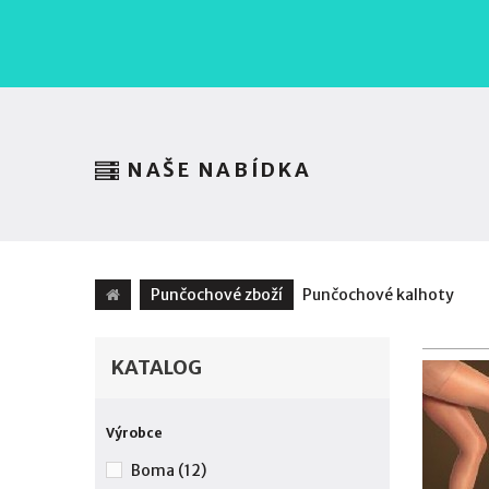
NAŠE NABÍDKA
Punčochové zboží
Punčochové kalhoty
KATALOG
Výrobce
Boma
(12)