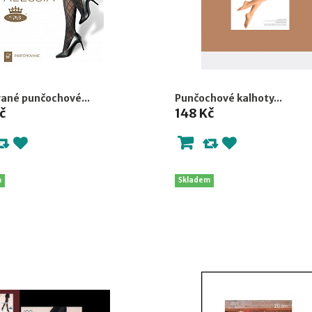
ané punčochové...
Punčochové kalhoty...
č
148 Kč
m
Skladem