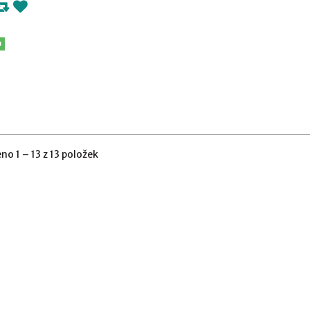
m
no 1 – 13 z 13 položek