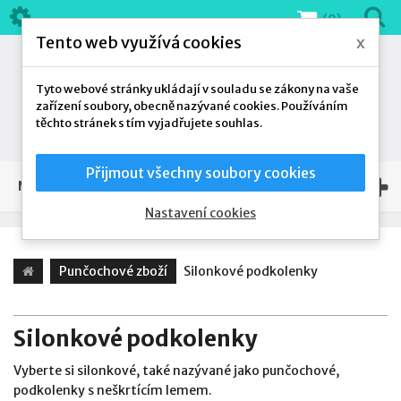
(0)
Tento web využívá cookies
x
Tyto webové stránky ukládají v souladu se zákony na vaše
zařízení soubory, obecně nazývané cookies. Používáním
těchto stránek s tím vyjadřujete souhlas.
Přijmout všechny soubory cookies
NAŠE NABÍDKA
Nastavení cookies
Punčochové zboží
Silonkové podkolenky
Silonkové podkolenky
Vyberte si silonkové, také nazývané jako punčochové,
podkolenky s neškrtícím lemem.