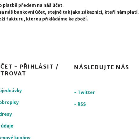
o platbě předem na náš účet.
na náš bankovní účet, stejně tak jako zákazníci, kteří nám plat
ží fakturu, kterou přikládáme ke zboží.
ČET - PŘIHLÁSIT /
NÁSLEDUJTE NÁS
STROVAT
objednávky
-
Twitter
obropisy
-
RSS
dresy
 údaje
levové kupóny