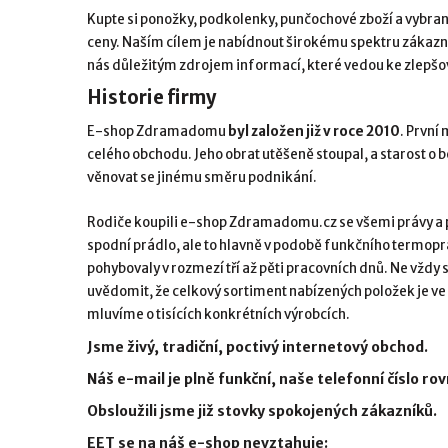
Kupte si ponožky, podkolenky, punčochové zboží a vybra
ceny. Naším cílem je nabídnout širokému spektru zákazník
nás důležitým zdrojem informací, které vedou ke zlepšov
Historie firmy
E-shop Zdramadomu
byl založen již v roce 2010
. První
celého obchodu. Jeho obrat utěšeně stoupal, a starost o 
věnovat se jinému směru podnikání.
Rodiče koupili e-shop Zdramadomu.cz se všemi právy a p
spodní prádlo, ale to hlavně v podobě funkčního termoprád
pohybovaly v rozmezí tří až pěti pracovních dnů. Ne vždy 
uvědomit, že celkový sortiment nabízených položek je ve 
mluvíme o tisících konkrétních výrobcích.
Jsme živý, tradiční, poctivý internetový obchod.
Náš e-mail je plně funkční, naše telefonní číslo ro
Obsloužili jsme již stovky spokojených zákazníků.
EET se na náš e-shop nevztahuje: