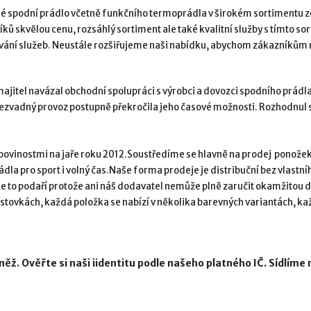
né spodní prádlo včetně funkčního termoprádla v širokém sortimentu 
ů skvělou cenu, rozsáhlý sortiment ale také kvalitní služby s tímto so
ání služeb. Neustále rozšiřujeme naši nabídku, abychom zákazníkům na
 majitel navázal obchodní spolupráci s výrobci a dovozci spodního prádl
bezvadný provoz postupně překročila jeho časové možnosti. Rozhodnul se
ovinostmi na jaře roku 2012.
Soustředíme se hlavně na prodej ponože
la pro sport i volný čas.
Naše forma prodeje je distribuční bez vlastní
se to podaří protože ani náš dodavatel nemůže plně zaručit okamžitou do
stovkách, každá položka se nabízí v několika barevných variantách, každ
vněž. Ověřte si naši iidentitu podle našeho platného IČ. Sídlíme