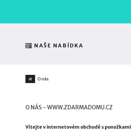
NAŠE NABÍDKA
O nás
O NÁS - WWW.ZDARMADOMU.CZ
Vítejte v internetovém obchodě s ponožkam