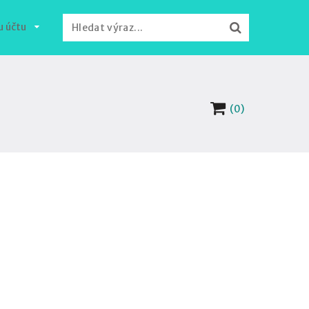
u účtu
(0)