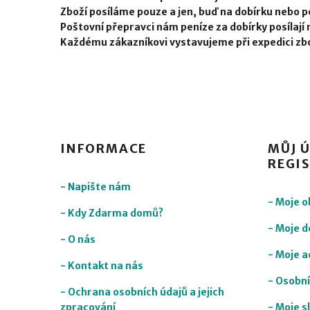
Zboží posíláme pouze a jen, buď na dobírku nebo p
Poštovní přepravci nám peníze za dobírky posílají 
Každému zákazníkovi vystavujeme při expedici zbo
INFORMACE
MŮJ Ú
REGI
- Napište nám
- Moje 
- Kdy Zdarma domů?
- Moje d
- O nás
- Moje a
- Kontakt na nás
- Osobní
- Ochrana osobních údajů a jejich
zpracování
- Moje s