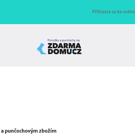
Přihlaste se ke svém
i a punčochovým zbožím