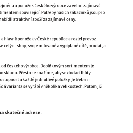
zejména u ponožek českého výrobce za velmi zajímavé
rtimentem související. Potřeby našich zákazníků jsou pro
bídli atraktivní zboží za zajímavé ceny.
a a hlavně ponožek v České republice a rozjel provoz
 celý e-shop, svoje milované a vypiplané dítě, prodat, a
k od českého výrobce. Doplňkovým sortimentem je
ho skladu. Přesto se snažíme, aby se dodací lhůty
stupnost u každé jednotlivé položky. Je třeba si
á varianta se vyrábí v několika velikostech. Potom již
 na skutečné adrese.