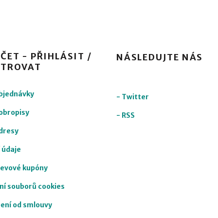
ČET - PŘIHLÁSIT /
NÁSLEDUJTE NÁS
STROVAT
objednávky
-
Twitter
obropisy
-
RSS
dresy
 údaje
levové kupóny
ní souborů cookies
ení od smlouvy