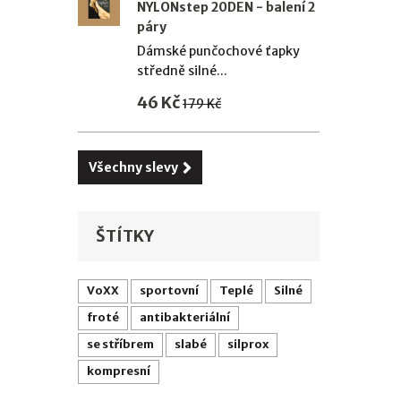
NYLONstep 20DEN - balení 2
páry
Dámské punčochové ťapky
středně silné...
46 Kč
179 Kč
Všechny slevy
ŠTÍTKY
VoXX
sportovní
Teplé
Silné
froté
antibakteriální
se stříbrem
slabé
silprox
kompresní