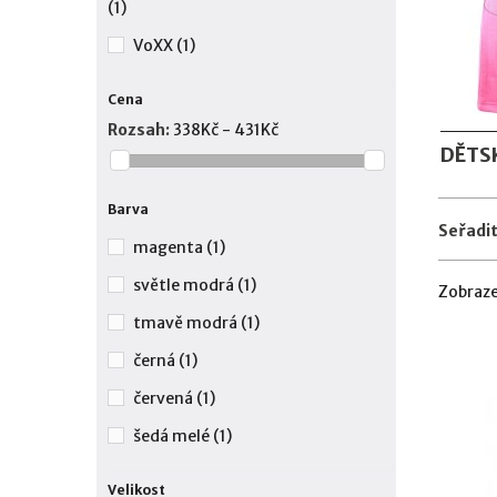
(1)
VoXX
(1)
Cena
Rozsah:
338Kč - 431Kč
DĚTS
Barva
Seřadit
magenta
(1)
světle modrá
(1)
Zobraze
tmavě modrá
(1)
černá
(1)
červená
(1)
šedá melé
(1)
Velikost