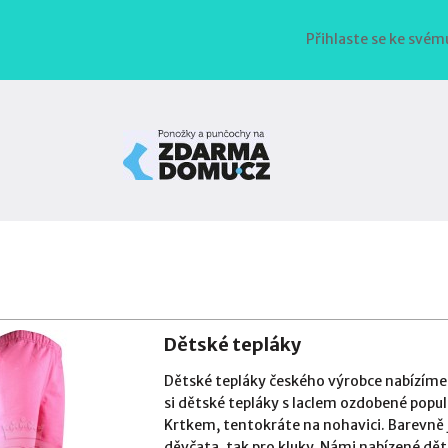
Přihlaste se ke svém
Dětské tepláky
Dětské tepláky českého výrobce nabízíme j
si dětské tepláky s laclem ozdobené popu
Krtkem, tentokráte na nohavici. Barevně j
děvčata, tak pro kluky. Námi nabízené dět