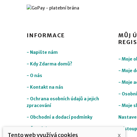
INFORMACE
MŮJ Ú
REGI
- Napište nám
- Moje 
- Kdy Zdarma domů?
- Moje d
- O nás
- Moje a
- Kontakt na nás
- Osobní
- Ochrana osobních údajů a jejich
zpracování
- Moje s
- Obchodní a dodací podmínky
Nastave
- Časté dotazy
Odstoup
Tento web využívá cookies
x