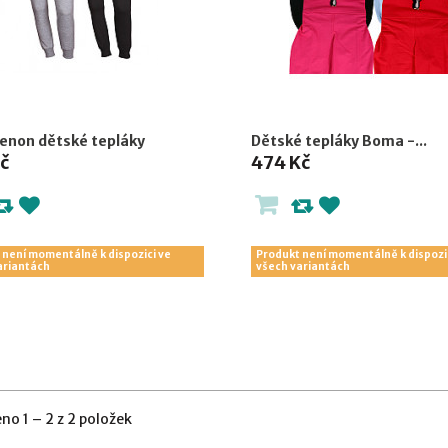
enon dětské tepláky
Dětské tepláky Boma -...
č
474 Kč
 není momentálně k dispozici ve
Produkt není momentálně k dispozi
ariantách
všech variantách
no 1 – 2 z 2 položek