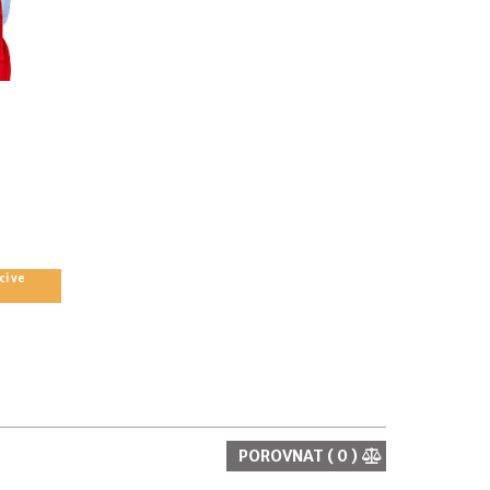
ci ve
POROVNAT (
0
)