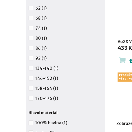
62
(1)
68
(1)
74
(1)
80
(1)
VoXX V
433 K
86
(1)
92
(1)
134-140
(1)
Produkt
146-152
(1)
všech v
158-164
(1)
170-176
(1)
Hlavní materiál:
100% bavlna
(1)
Zobraze