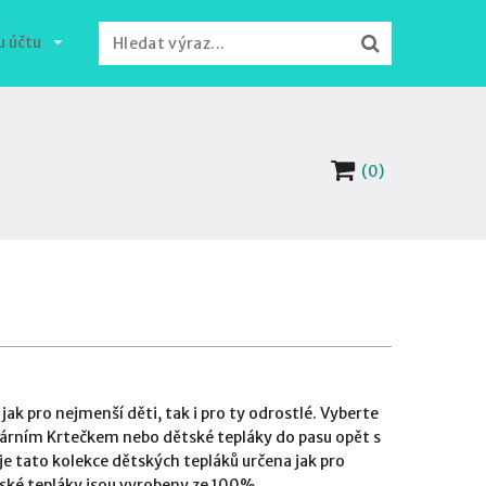
u účtu
(0)
ak pro nejmenší děti, tak i pro ty odrostlé. Vyberte
lárním Krtečkem nebo dětské tepláky do pasu opět s
e tato kolekce dětských tepláků určena jak pro
ské tepláky jsou vyrobeny ze 100%...