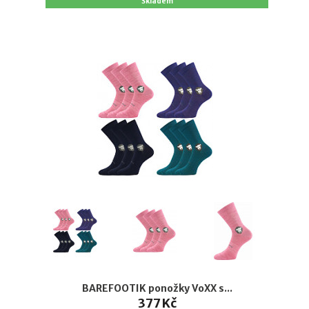
Skladem
BAREFOOTIK ponožky VoXX s...
377 Kč