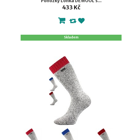
Ponožky Lonka DEWOOL s...
433 Kč
Skladem