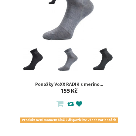
Ponožky VoXX RADIK s merino...
155 Kč
Produkt není momentálně k dispozici ve všech variantách