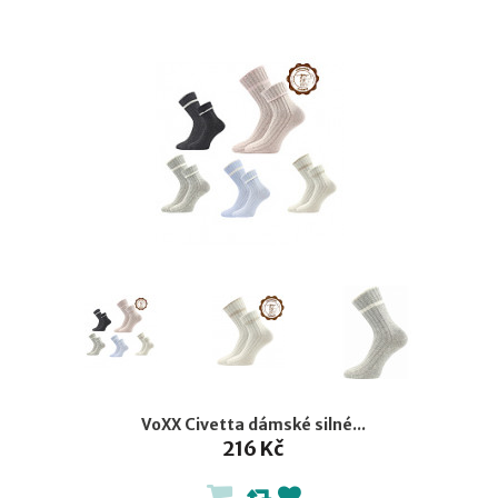
VoXX Civetta dámské silné...
216 Kč