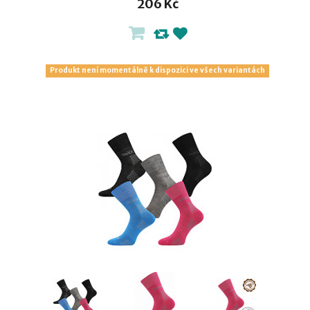
206 Kč
Produkt není momentálně k dispozici ve všech variantách