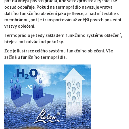
pot na vnější povrch prádla, kde se rozprostře a rychleji se
odsud odpařuje. Pokud na termoprádlo navazuje vrstva
dalšího funkčního oblečení jako je fleece, a nad ní textilie s
membránou, pot je transportován až vnější povrch poslední
vrstvy oblečení.
Termoprádlo je tedy základem funkčního systému oblečení,
hřeje a pot odvádí od pokožky.
Zde je ilustrace celého systému funkčního oblečení. Vše
začíná u funlčního termoprádla.