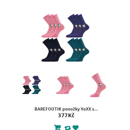
BAREFOOTIK ponožky VoXX s...
377 Kč