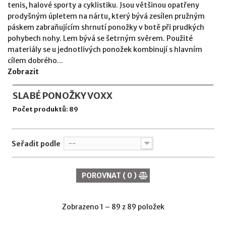
tenis, halové sporty a cyklistiku. Jsou většinou opatřeny
prodyšným úpletem na nártu, který bývá zesílen pružným
páskem zabraňujícím shrnutí ponožky v botě při prudkých
pohybech nohy. Lem bývá se šetrným svěrem. Použité
materiály se u jednotlivých ponožek kombinují s hlavním
cílem dobrého...
Zobrazit
SLABÉ PONOŽKY VOXX
Počet produktů: 89
Seřadit podle
--
POROVNAT (
0
)
Zobrazeno 1 – 89 z 89 položek