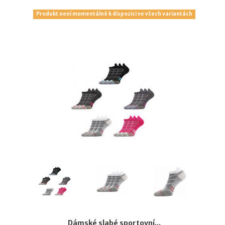
Produkt není momentálně k dispozici ve všech variantách
Dámské slabé sportovní...