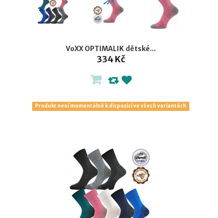
VoXX OPTIMALIK dětské...
334 Kč
Produkt není momentálně k dispozici ve všech variantách