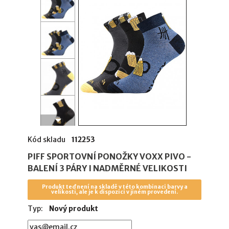
Kód skladu
112253
PIFF SPORTOVNÍ PONOŽKY VOXX PIVO -
BALENÍ 3 PÁRY I NADMĚRNÉ VELIKOSTI
Produkt teď není na skladě v této kombinaci barvy a
velikosti, ale je k dispozici v jiném provedení.
Typ:
Nový produkt