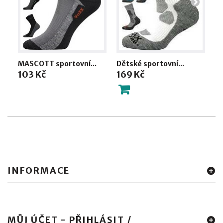
MASCOTT sportovní...
Dětské sportovní...
CO
103 Kč
169 Kč
2
INFORMACE
MŮJ ÚČET - PŘIHLÁSIT /