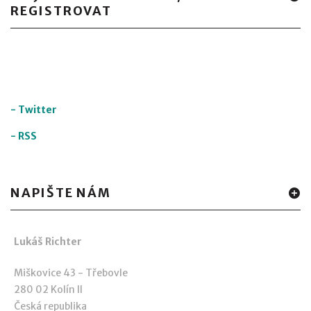
REGISTROVAT
-
Twitter
-
RSS
NAPIŠTE NÁM
Lukáš Richter
Miškovice 43 - Třebovle
280 02 Kolín II
Česká republika