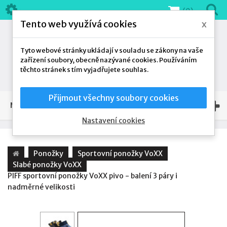
(0)
Tento web využívá cookies
x
Tyto webové stránky ukládají v souladu se zákony na vaše
zařízení soubory, obecně nazývané cookies. Používáním
těchto stránek s tím vyjadřujete souhlas.
Přijmout všechny soubory cookies
NAŠE NABÍDKA
Nastavení cookies
Ponožky
Sportovní ponožky VoXX
Slabé ponožky VoXX
PIFF sportovní ponožky VoXX pivo - balení 3 páry i
nadměrné velikosti