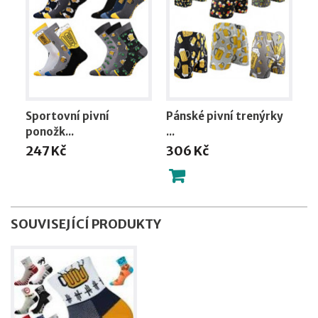
Sportovní pivní
Pánské pivní trenýrky
L
ponožk...
...
p.
247 Kč
306 Kč
7
SOUVISEJÍCÍ PRODUKTY