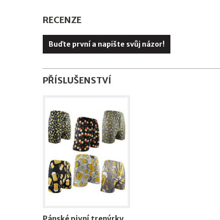
RECENZE
Buďte první a napište svůj názor!
PŘÍSLUŠENSTVÍ
Pánské pivní trenýrky