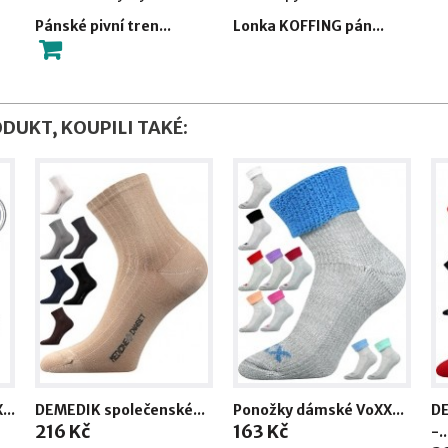
Pánské pivní tren...
Lonka KOFFING pán...
ODUKT, KOUPILI TAKÉ:
...
DEMEDIK společenské...
Ponožky dámské VoXX...
DE
216 Kč
163 Kč
-..