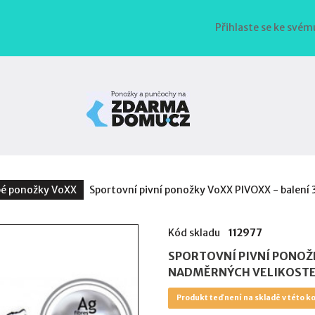
Přihlaste se ke svém
bé ponožky VoXX
Sportovní pivní ponožky VoXX PIVOXX - balení 
Kód skladu
112977
SPORTOVNÍ PIVNÍ PONOŽKY
NADMĚRNÝCH VELIKOST
Produkt teď není na skladě v této ko