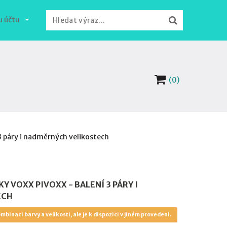
u účtu
(0)
3 páry i nadměrných velikostech
 VOXX PIVOXX - BALENÍ 3 PÁRY I
ECH
mbinaci barvy a velikosti, ale je k dispozici v jiném provedení.