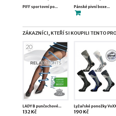
PIFF sportovní po...
Pánské pivní boxe...
ZÁKAZNÍCI, KTEŘÍ SI KOUPILI TENTO PR
LADY B punčochové...
Lyžařské ponožky VoXX
132 Kč
190 Kč