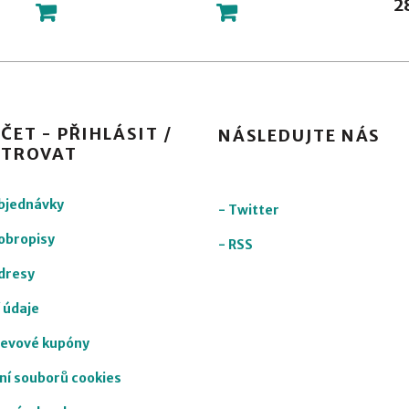
2
ČET - PŘIHLÁSIT /
NÁSLEDUJTE NÁS
STROVAT
objednávky
-
Twitter
obropisy
-
RSS
dresy
 údaje
levové kupóny
ní souborů cookies