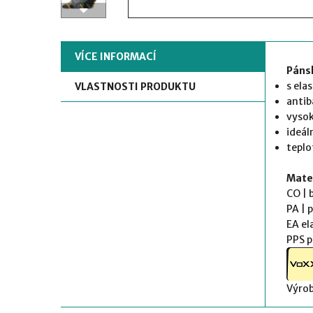
VÍCE INFORMACÍ
Páns
s ela
VLASTNOSTI PRODUKTU
antib
vysok
ideál
teplo
Mater
CO
PA 
EA
PPS p
Výrob