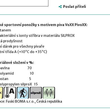
Poslat příteli
ké sportovní ponožky
s motivem piva
VoXX PivoXX:
stanem
akteriální s ionty stříbra v materiálu
SILPROX
á prodyšnost
ní dárek pro všechny pivaře
tní třída A (+10°C do +35°C)
iálové složení v %:
 | bavlna 70
| polyamid 10
 elastan 5
olypropylen silproX 15
ce: Fuski BOMA s.r.o., Česká republika