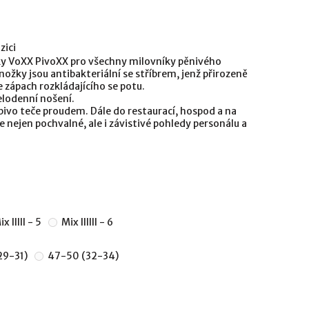
zici
ky VoXX PivoXX pro všechny milovníky pěnivého
ožky jsou antibakteriální se stříbrem, jenž přirozeně
e zápach rozkládajícího se potu.
elodenní nošení.
 pivo teče proudem. Dále do restaurací, hospod a na
e nejen pochvalné, ale i závistivé pohledy personálu a
x IIIII - 5
Mix IIIIII - 6
29-31)
47-50 (32-34)