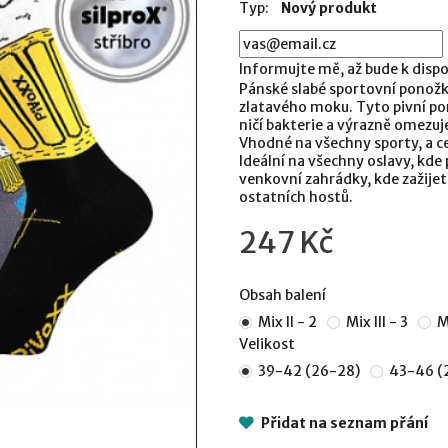
Typ:
Nový produkt
Informujte mě, až bude k dispo
Pánské slabé sportovní ponož
zlatavého moku. Tyto pivní pon
ničí bakterie a výrazně omezuj
Vhodné na všechny sporty, a c
Ideální na všechny oslavy, kde
venkovní zahrádky, kde zažijet
ostatních hostů.
247 Kč
Obsah balení
Mix II - 2
Mix III - 3
Mi
Velikost
39-42 (26-28)
43-46 (
Přidat na seznam přání