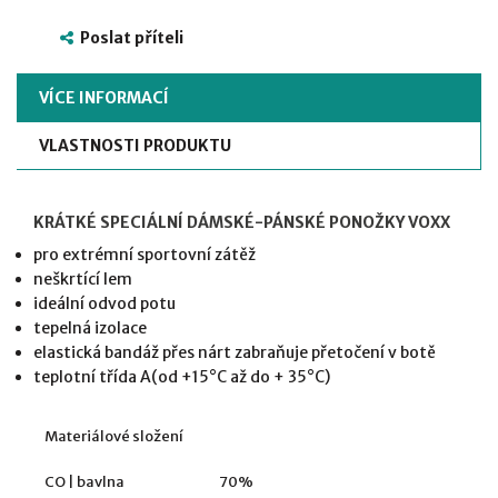
Poslat příteli
VÍCE INFORMACÍ
VLASTNOSTI PRODUKTU
KRÁTKÉ SPECIÁLNÍ DÁMSKÉ-PÁNSKÉ PONOŽKY VOXX
pro extrémní sportovní zátěž
neškrtící lem
ideální odvod potu
tepelná izolace
elastická bandáž přes nárt zabraňuje přetočení v botě
teplotní třída A(od +15°C až do + 35°C)
Materiálové složení
CO | bavlna
70%