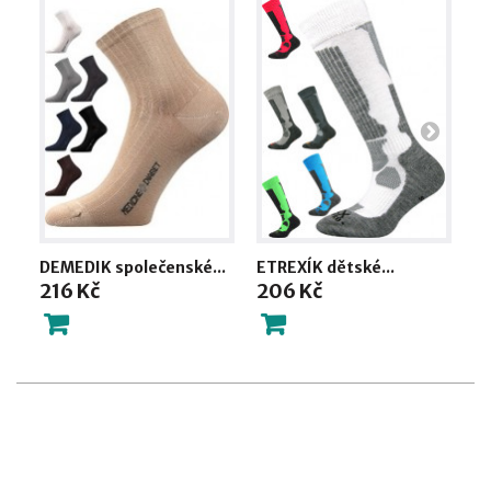
DEMEDIK společenské...
ETREXÍK dětské...
PR
216 Kč
206 Kč
8