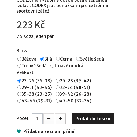
CODEX mají výborný odvod potu a tepelnou
izolaci. CODEX jsou ponožkami pro extrémní
sportovní zátěž.
223 Kč
74 Kč
za jeden pár
Barva
Béžová
Bílá
Černá
Světle šedá
Tmavě šedá
tmavě modrá
Velikost
23-25 (35-38)
26-28 (39-42)
29-31 (43-46)
32-34 (48-51)
35-38 (23-25)
39-42 (26-28)
43-46 (29-31)
47-50 (32-34)
Počet
Přidat do košíku
Přidat na seznam přání