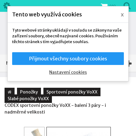
(0)
Tento web využívá cookies
x
Tyto webové stránky ukládají v souladu se zákony na vaše
zařízení soubory, obecně nazývané cookies. Používáním
těchto stránek s tím vyjadřujete souhlas.
Přijmout všechny soubory cookies
NAŠE NABÍDKA
Nastavení cookies
Ponožky
Sportovní ponožky VoXX
Slabé ponožky VoXX
CODEX sportovní ponožky VoXX - balení 3 páry - i
nadměrné velikosti