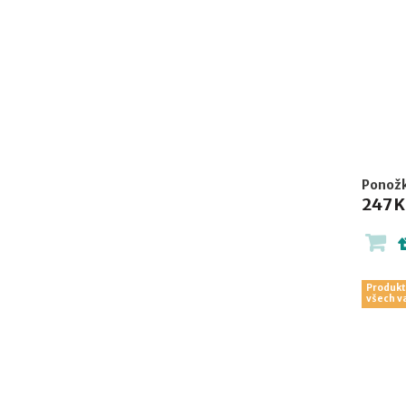
Ponožk
247 K
Produkt
všech v