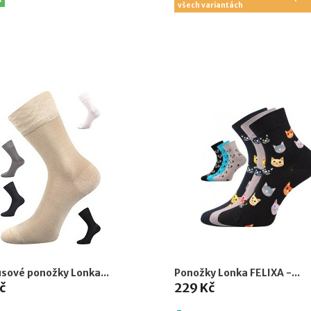
všech variantách
ové ponožky Lonka...
Ponožky Lonka FELIXA -...
č
229 Kč