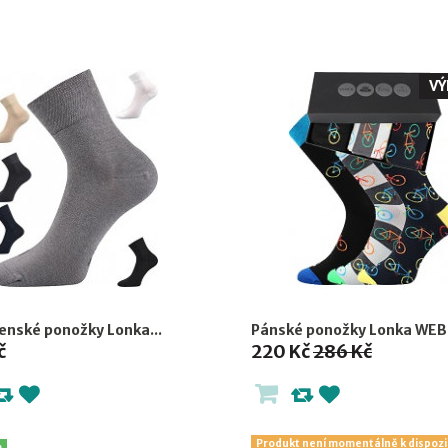
VÝ
enské ponožky Lonka...
Pánské ponožky Lonka WEBO
č
220 Kč
286 Kč
Produkt není momentálně k dispozi
m