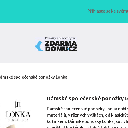
Přihlaste se ke svém
ámské společenské ponožky Lonka
Dámské společenské ponožky 
Dámské společenské ponožky Lonka nabízí
materiálů, v různých výškách, od klasickýc
kotníkem. Dámské ponožky Lonka jsou v
například kostýmky, stejně tak jako pro 