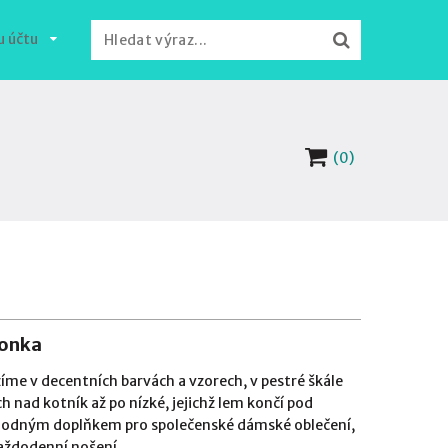
u účtu
(0)
Lonka
me v decentních barvách a vzorech, v pestré škále
h nad kotník až po nízké, jejichž lem končí pod
hodným doplňkem pro společenské dámské oblečení,
každodenní nošení.