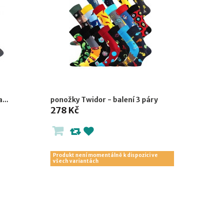
...
ponožky Twidor - balení 3 páry
278 Kč
Produkt není momentálně k dispozici ve
všech variantách