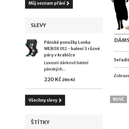
Můj seznam přání
SLEVY
DÁMS
Pánské ponožky Lonka
WEBOX 012 - balení 3 různé
páry v krabičce
Seřadit
Luxusní dárkové balení
pánských...
Zobraze
220 Kč
286 Kč
NOVÉ
Všechny slevy
ŠTÍTKY