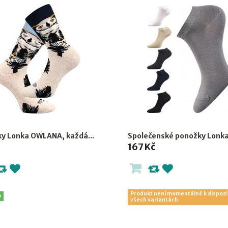
y Lonka OWLANA, každá...
Společenské ponožky Lonka.
167 Kč
Produkt není momentálně k dispozi
m
všech variantách