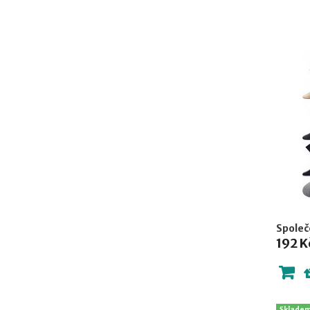
Společ
192 K
Sklade