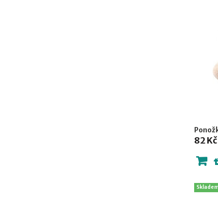
Ponožk
82 Kč
Sklade