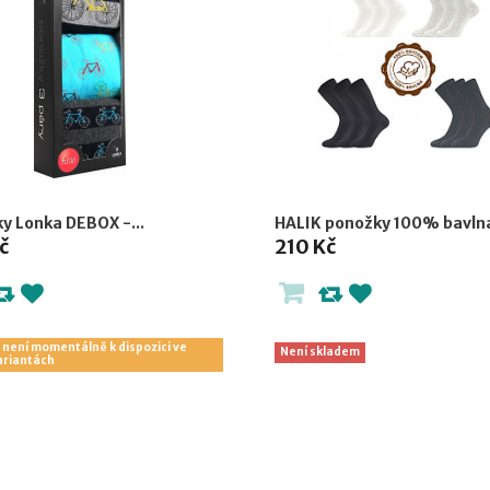
y Lonka DEBOX -...
HALIK ponožky 100% bavlna
č
210 Kč
 není momentálně k dispozici ve
Není skladem
ariantách