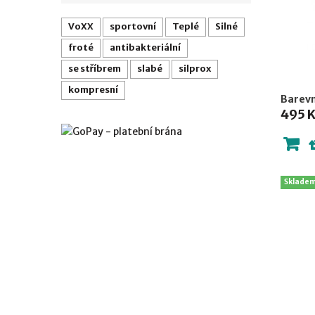
VoXX
sportovní
Teplé
Silné
froté
antibakteriální
se stříbrem
slabé
silprox
kompresní
Barevn
495 
Sklade