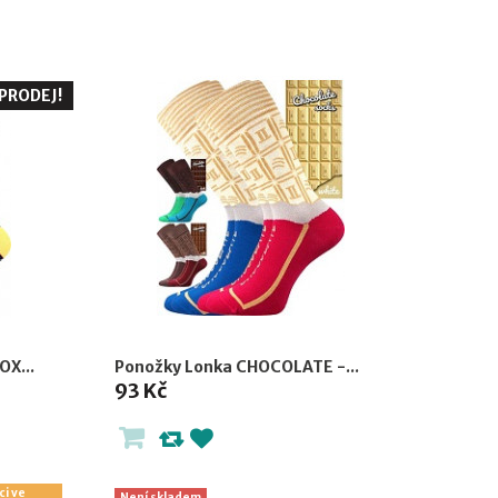
PRODEJ!
X...
Ponožky Lonka CHOCOLATE -...
93 Kč
ci ve
Není skladem