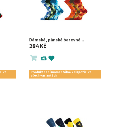
Dámské, pánské barevné...
284 Kč
ci ve
Produkt není momentálně k dispozici ve
všech variantách