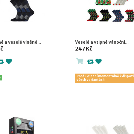
é a veselé vlněné...
Veselé a vtipné vánoční...
Kč
247 Kč
Produkt není momentálně k dispozi
m
všech variantách