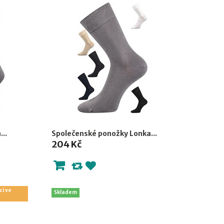
..
Společenské ponožky Lonka...
204 Kč
ci ve
Skladem