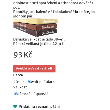
odolnost proti opotřebení a schopnost odvádět
pot.
Ponožky jsou balené v "čokoládové" krabičce, po
jednom páru.
Dámská velikost je číslo 38-41.
Pánská velikost je číslo 42-45.
93 Kč
Produkt teď není na skladě
Barva
milk
white
dark
Velikost
dámská
pánská
Přidat na seznam přání