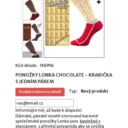
Kód skladu
116916
PONOŽKY LONKA CHOCOLATE - KRABIČKA
S JEDNÍM PÁREM
Typ:
Nový produkt
Produkt teď není na skladě
Informujte mě, až bude k dispozici
Dámské, pánské veselé vzorované barevné
společenské ponožky Lonka jsou
bavlněné s
elastanem
. s příměsí
polyamidu
aby se zvýšila