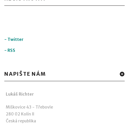
-
Twitter
-
RSS
NAPIŠTE NÁM
Lukáš Richter
Miškovice 43 - Třebovle
280 02 Kolín II
Česká republika