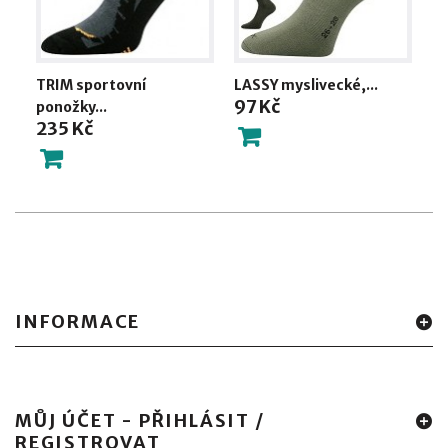
TRIM sportovní
LASSY myslivecké,...
P
97 Kč
ponožky...
OW
235 Kč
8
INFORMACE
MŮJ ÚČET - PŘIHLÁSIT /
REGISTROVAT