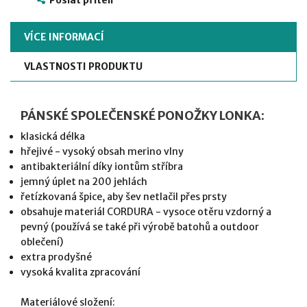
Poslat příteli
VÍCE INFORMACÍ
VLASTNOSTI PRODUKTU
PÁNSKÉ SPOLEČENSKÉ PONOŽKY LONKA:
klasická délka
hřejivé - vysoký obsah merino vlny
antibakteriální díky iontům stříbra
jemný úplet na 200 jehlách
řetízkovaná špice, aby šev netlačil přes prsty
obsahuje materiál CORDURA - vysoce otěru vzdorný a
pevný (používá se také při výrobě batohů a outdoor
oblečení)
extra prodyšné
vysoká kvalita zpracování
Materiálové složení: