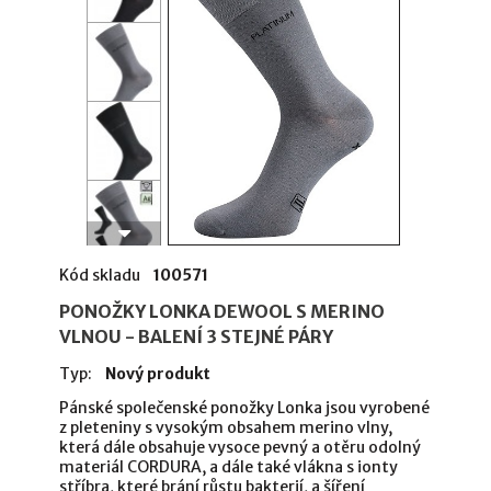
Kód skladu
100571
PONOŽKY LONKA DEWOOL S MERINO
VLNOU - BALENÍ 3 STEJNÉ PÁRY
Typ:
Nový produkt
Pánské společenské ponožky Lonka jsou vyrobené
z pleteniny s vysokým obsahem merino vlny,
která dále obsahuje vysoce pevný a otěru odolný
materiál CORDURA, a dále také vlákna s ionty
stříbra, které brání růstu bakterií, a šíření