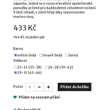
zápachu. Jedná se o vysoce kvalitní společenské
ponožky určené pro každodenní celodenní nošení.
V létě chladí, v zimě hřejí díky vlastnostem
merino vlny.
433 Kč
144 Kč
za jeden pár
Barva
světle šedá
tmavě šedá
černá
Velikost
23-25 (35-38)
26-28 (39-42)
29-31 (43-46)
Počet
Přidat do košíku
Přidat na seznam přání