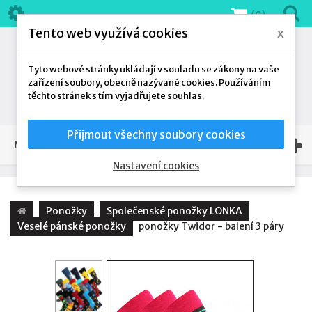
(0)
Tento web využívá cookies
x
Tyto webové stránky ukládají v souladu se zákony na vaše
zařízení soubory, obecně nazývané cookies. Používáním
těchto stránek s tím vyjadřujete souhlas.
Přijmout všechny soubory cookies
NAŠE NABÍDKA
Nastavení cookies
Ponožky
Společenské ponožky LONKA
Veselé pánské ponožky
ponožky Twidor - balení 3 páry