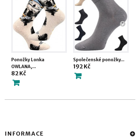
Ponožky Lonka
Společenské ponožky...
Po
192 Kč
OWLANA,...
-..
82 Kč
2
INFORMACE