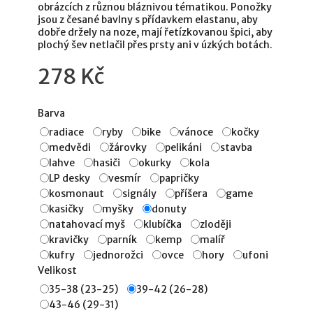
obrázcích z různou bláznivou tématikou. Ponožky
jsou z česané bavlny s přídavkem elastanu, aby
dobře držely na noze, mají řetízkovanou špici, aby
plochý šev netlačil přes prsty ani v úzkých botách.
278 Kč
Barva
radiace
ryby
bike
vánoce
kočky
medvědi
žárovky
pelikáni
stavba
lahve
hasiči
okurky
kola
LP desky
vesmír
papričky
kosmonaut
signály
příšera
game
kasičky
myšky
donuty
natahovací myš
klubíčka
zloději
kravičky
parník
kemp
malíř
kufry
jednorožci
ovce
hory
ufoni
Velikost
35-38 (23-25)
39-42 (26-28)
43-46 (29-31)