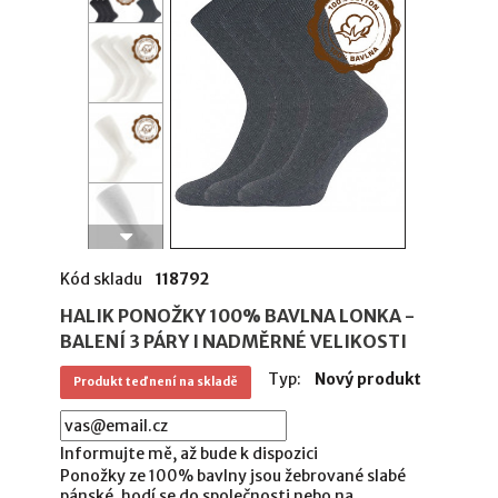
Kód skladu
118792
HALIK PONOŽKY 100% BAVLNA LONKA -
BALENÍ 3 PÁRY I NADMĚRNÉ VELIKOSTI
Typ:
Nový produkt
Produkt teď není na skladě
Informujte mě, až bude k dispozici
Ponožky ze 100%
bavlny
jsou žebrované slabé
pánské, hodí se do společnosti nebo na