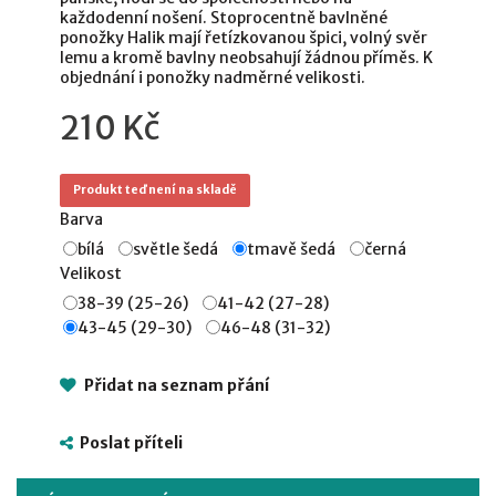
každodenní nošení. Stoprocentně bavlněné
ponožky Halik mají řetízkovanou špici, volný svěr
lemu a kromě bavlny neobsahují žádnou příměs. K
objednání i ponožky nadměrné velikosti.
210 Kč
Produkt teď není na skladě
Barva
bílá
světle šedá
tmavě šedá
černá
Velikost
38-39 (25-26)
41-42 (27-28)
43-45 (29-30)
46-48 (31-32)
Přidat na seznam přání
Poslat příteli