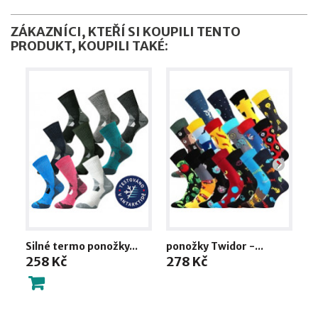
ZÁKAZNÍCI, KTEŘÍ SI KOUPILI TENTO
PRODUKT, KOUPILI TAKÉ:
Silné termo ponožky...
ponožky Twidor -...
R
258 Kč
278 Kč
2