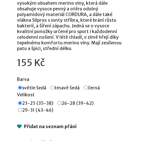
vysokým obsahem merino vlny, která dále
obsahuje vysoce pevný a otěru odolný
polyamidový materiál CORDURA, a dále také
vlákna Silprox s ionty stříbra, které brání růstu
bakterií, a šíření zápachu. Jedná se o vysoce
kvalitní ponožky určené pro sport i každodenní
celodenní nošení. V létě chladí, v zimě hřejí díky
tepelnému komfortu merino vlny. Mají zesílenou
patu a špici, střední délku.
155 Kč
Barva
světle šedá
tmavě šedá
černá
Velikost
23-25 (35-38)
26-28 (39-42)
29-31 (43-46)
Přidat na seznam přání