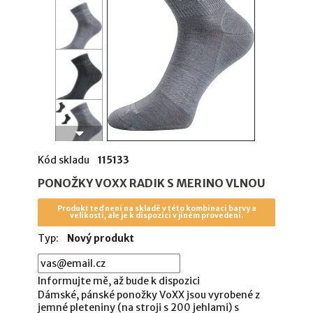
Kód skladu
115133
PONOŽKY VOXX RADIK S MERINO VLNOU
Produkt teď není na skladě v této kombinaci barvy a
velikosti, ale je k dispozici v jiném provedení.
Typ:
Nový produkt
Informujte mě, až bude k dispozici
Dámské, pánské ponožky VoXX jsou vyrobené z
jemné pleteniny (na stroji s 200 jehlami) s