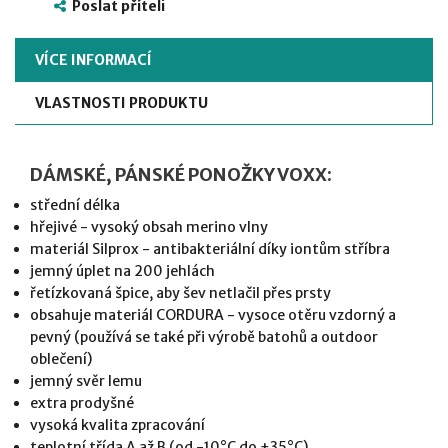
Poslat příteli
VÍCE INFORMACÍ
VLASTNOSTI PRODUKTU
DÁMSKÉ, PÁNSKÉ PONOŽKY VOXX:
střední délka
hřejivé - vysoký obsah merino vlny
materiál Silprox - antibakteriální díky iontům stříbra
jemný úplet na 200 jehlách
řetízkovaná špice, aby šev netlačil přes prsty
obsahuje materiál CORDURA - vysoce otěru vzdorný a
pevný (používá se také při výrobě batohů a outdoor
oblečení)
jemný svěr lemu
extra prodyšné
vysoká kvalita zpracování
teplotní třída A až B (od -10°C do +35°C)