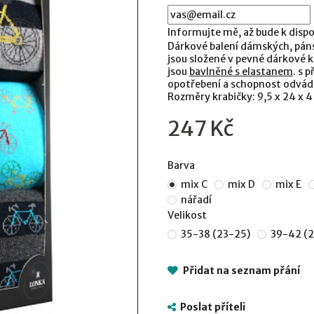
Informujte mě, až bude k dispo
Dárkové balení dámských, pán
jsou složené v pevné dárkové 
jsou
bavlněné s elastanem
. s 
opotřebení a schopnost odvád
Rozměry krabičky: 9,5 x 24 x 
247 Kč
Barva
mix C
mix D
mix E
nářadí
Velikost
35-38 (23-25)
39-42 (
Přidat na seznam přání
Poslat příteli