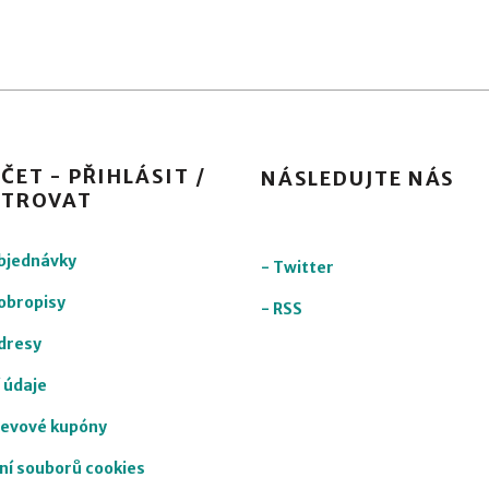
ČET - PŘIHLÁSIT /
NÁSLEDUJTE NÁS
STROVAT
objednávky
-
Twitter
obropisy
-
RSS
dresy
 údaje
levové kupóny
ní souborů cookies