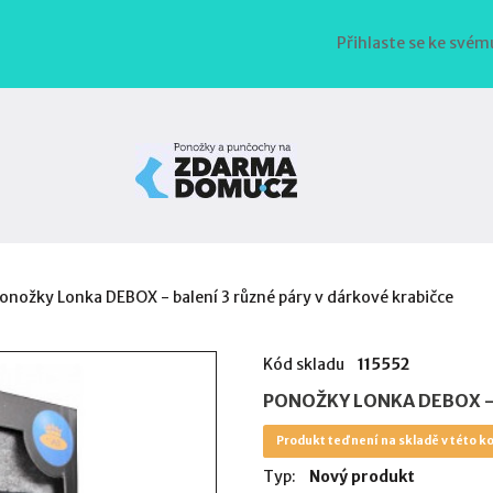
Přihlaste se ke svém
onožky Lonka DEBOX - balení 3 různé páry v dárkové krabičce
Kód skladu
115552
PONOŽKY LONKA DEBOX - 
Produkt teď není na skladě v této ko
Typ:
Nový produkt