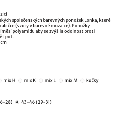
zici
ských společenských barevných ponožek Lonka, které
krabičce (vzory v barevné mozaice). Ponožky
příměsí
polyamidu
aby se zvýšila odolnost proti
ět pot.
4 cm
mix H
mix K
mix L
mix M
kočky
26-28)
43-46 (29-31)