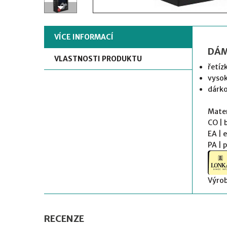
VÍCE INFORMACÍ
DÁM
VLASTNOSTI PRODUKTU
řetíz
vysok
dárko
Mater
CO | 
EA | 
PA | 
Výrob
RECENZE