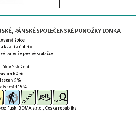
SKÉ, PÁNSKÉ SPOLEČENSKÉ PONOŽKY LONKA
kovaná špice
á kvalita úpletu
vé balení v pevné krabičce
iálové složení
bavlna 80%
elastan 5%
polyamid 15%
ce: Fuski BOMA s.r.o., Česká republika