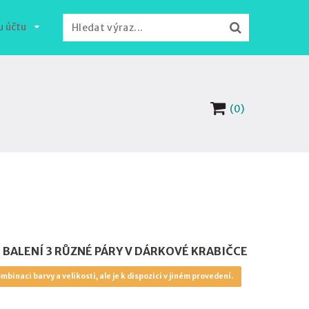
u účtu
(0)
BALENÍ 3 RŮZNÉ PÁRY V DÁRKOVÉ KRABIČCE
mbinaci barvy a velikosti, ale je k dispozici v jiném provedení.