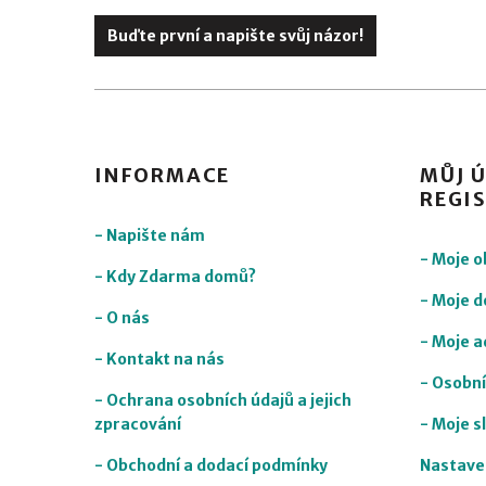
Buďte první a napište svůj názor!
INFORMACE
MŮJ Ú
REGI
- Napište nám
- Moje 
- Kdy Zdarma domů?
- Moje d
- O nás
- Moje a
- Kontakt na nás
- Osobní
- Ochrana osobních údajů a jejich
zpracování
- Moje s
- Obchodní a dodací podmínky
Nastave