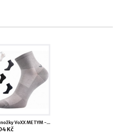
nožky VoXX METYM -...
04 Kč