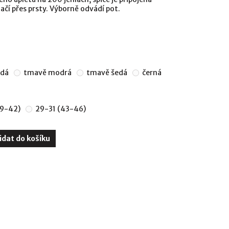
čí přes prsty. Výborně odvádí pot.
edá
tmavě modrá
tmavě šedá
černá
39-42)
29-31 (43-46)
idat do košíku