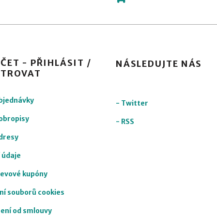
ČET - PŘIHLÁSIT /
NÁSLEDUJTE NÁS
STROVAT
objednávky
-
Twitter
obropisy
-
RSS
dresy
 údaje
levové kupóny
ní souborů cookies
ení od smlouvy