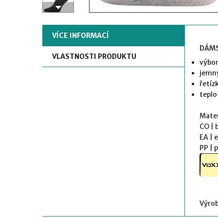
VÍCE INFORMACÍ
DÁMS
VLASTNOSTI PRODUKTU
výbor
jemný
řetíz
teplo
Mater
CO 
EA 
PP |
Výrob