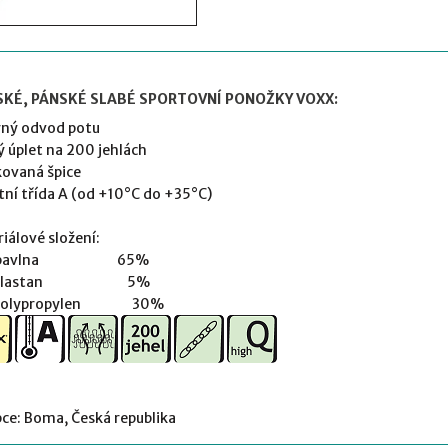
KÉ, PÁNSKÉ SLABÉ SPORTOVNÍ PONOŽKY VOXX:
ný odvod potu
 úplet na 200 jehlách
kovaná špice
tní třída A (od +10°C do +35°C)
iálové složení:
| bavlna 65%
| elastan 5%
 polypropylen 30%
ce: Boma, Česká republika