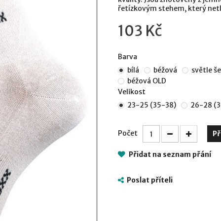
řetízkovým stehem, který netla
103 Kč
Barva
bílá
béžová
světle š
béžová OLD
Velikost
23-25 (35-38)
26-28 (
Počet
Př
Přidat na seznam přání
Poslat příteli