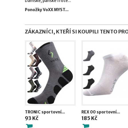
Dámské, pánské froté...
Ponožky VoXX MYST...
ZÁKAZNÍCI, KTEŘÍ SI KOUPILI TENTO PR
TRONIC sportovní...
REX 00 sportovní...
93 Kč
185 Kč