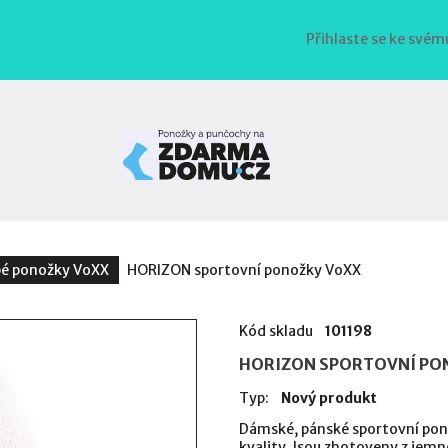
Přihlaste se ke svém
bé ponožky VoXX
HORIZON sportovní ponožky VoXX
Kód skladu
101198
HORIZON SPORTOVNÍ PO
Typ:
Nový produkt
Dámské, pánské sportovní pono
kvality. Jsou zhotoveny z jemn