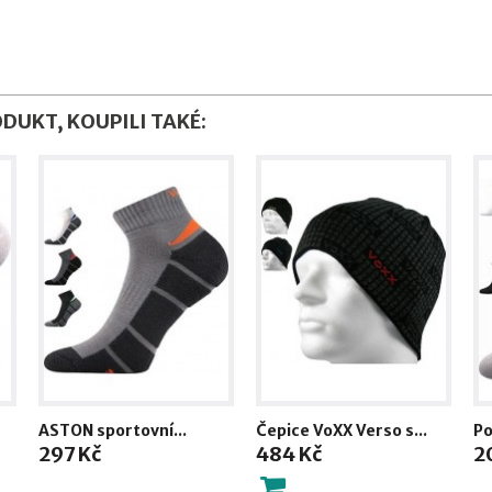
ODUKT, KOUPILI TAKÉ:
ASTON sportovní...
Čepice VoXX Verso s...
Po
297 Kč
484 Kč
2