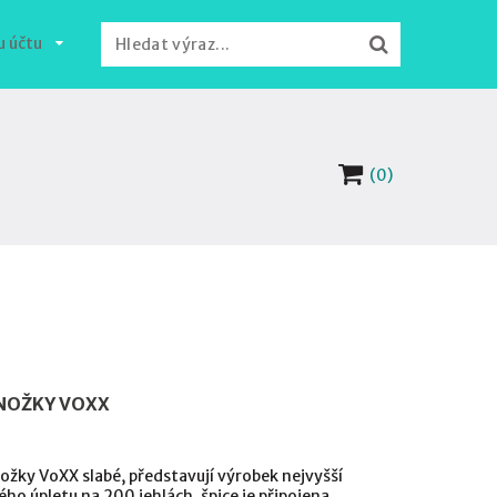
u účtu
(0)
NOŽKY VOXX
žky VoXX slabé, představují výrobek nejvyšší
ého úpletu na 200 jehlách, špice je připojena