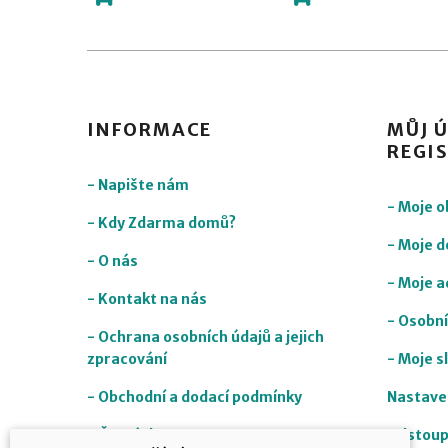
INFORMACE
MŮJ Ú
REGI
- Napište nám
- Moje 
- Kdy Zdarma domů?
- Moje d
- O nás
- Moje a
- Kontakt na nás
- Osobní
- Ochrana osobních údajů a jejich
zpracování
- Moje s
- Obchodní a dodací podmínky
Nastave
- Časté dotazy
Odstoup