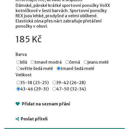
Dámské, pánské krátké sportovní ponožky VoXX
kotníčkové v šesti barvách. Sportovní ponožky
REX jsou lehké, prodyšné a velmi oblíbené.
Elastická zóna přes nárt zabraňuje přetáčení
ponožky v obuvi.
185 Kč
Barva
bílá
tmavě modrá
černá
jeans melé
světle šedá melé
tmavě šedá melé
Velikost
35-38 (23-25)
39-42 (26-28)
43-46 (29-31)
47-50 (32-34)
Přidat na seznam přání
Poslat příteli