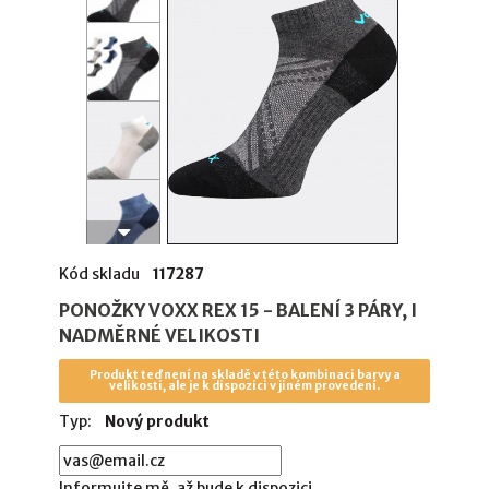
Kód skladu
117287
PONOŽKY VOXX REX 15 - BALENÍ 3 PÁRY, I
NADMĚRNÉ VELIKOSTI
Produkt teď není na skladě v této kombinaci barvy a
velikosti, ale je k dispozici v jiném provedení.
Typ:
Nový produkt
Informujte mě, až bude k dispozici