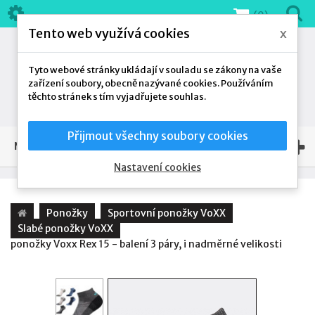
(0)
Tento web využívá cookies
x
Tyto webové stránky ukládají v souladu se zákony na vaše
zařízení soubory, obecně nazývané cookies. Používáním
těchto stránek s tím vyjadřujete souhlas.
Přijmout všechny soubory cookies
NAŠE NABÍDKA
Nastavení cookies
Ponožky
Sportovní ponožky VoXX
Slabé ponožky VoXX
ponožky Voxx Rex 15 - balení 3 páry, i nadměrné velikosti