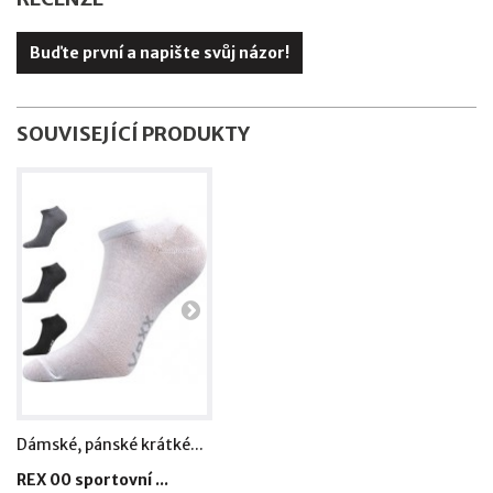
Buďte první a napište svůj názor!
SOUVISEJÍCÍ PRODUKTY
Dámské, pánské krátké...
Dámské, pánské krátké...
Dámsk
REX 00 sportovní ...
Ponožky VoXX - RE...
Ponož