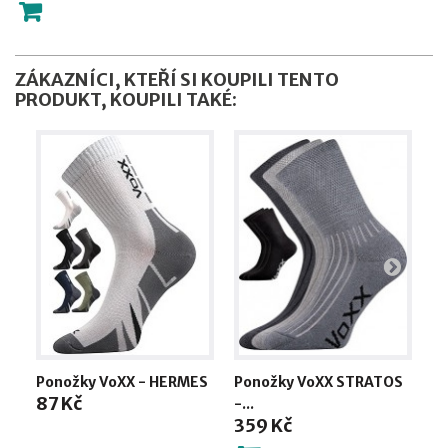
ZÁKAZNÍCI, KTEŘÍ SI KOUPILI TENTO
PRODUKT, KOUPILI TAKÉ:
Ponožky VoXX - HERMES
Ponožky VoXX STRATOS
Z
87 Kč
-...
-..
359 Kč
2