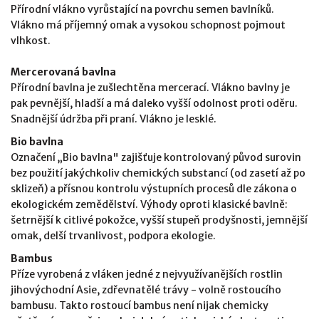
Přírodní vlákno vyrůstající na povrchu semen bavlníků.
Vlákno má příjemný omak a vysokou schopnost pojmout
vlhkost.
Mercerovaná bavlna
Přírodní bavlna je zušlechtěna mercerací. Vlákno bavlny je
pak pevnější, hladší a má daleko vyšší odolnost proti oděru.
Snadnější údržba při praní. Vlákno je lesklé.
Bio bavlna
Označení „Bio bavlna" zajišťuje kontrolovaný původ surovin
bez použití jakýchkoliv chemických substancí (od zasetí až po
sklizeň) a přísnou kontrolu výstupních procesů dle zákona o
ekologickém zemědělství. Výhody oproti klasické bavlně:
šetrnější k citlivé pokožce, vyšší stupeň prodyšnosti, jemnější
omak, delší trvanlivost, podpora ekologie.
Bambus
Příze vyrobená z vláken jedné z nejvyužívanějších rostlin
jihovýchodní Asie, zdřevnatělé trávy - volně rostoucího
bambusu. Takto rostoucí bambus není nijak chemicky