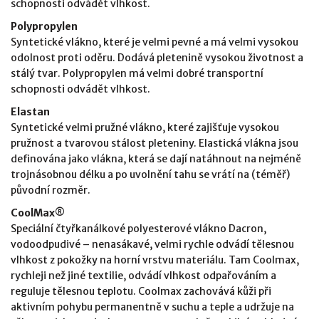
schopnosti odvádět vlhkost.
Polypropylen
Syntetické vlákno, které je velmi pevné a má velmi vysokou
odolnost proti oděru. Dodává pletenině vysokou životnost a
stálý tvar. Polypropylen má velmi dobré transportní
schopnosti odvádět vlhkost.
Elastan
Syntetické velmi pružné vlákno, které zajišťuje vysokou
pružnost a tvarovou stálost pleteniny. Elastická vlákna jsou
definována jako vlákna, která se dají natáhnout na nejméně
trojnásobnou délku a po uvolnění tahu se vrátí na (téměř)
původní rozměr.
CoolMax®
Speciální čtyřkanálkové polyesterové vlákno Dacron,
vodoodpudivé – nenasákavé, velmi rychle odvádí tělesnou
vlhkost z pokožky na horní vrstvu materiálu. Tam Coolmax,
rychleji než jiné textilie, odvádí vlhkost odpařováním a
reguluje tělesnou teplotu. Coolmax zachovává kůži při
aktivním pohybu permanentně v suchu a teple a udržuje na