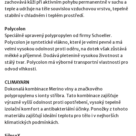
zachovává kůži při aktivním pohybu permanentně v suchu a
teple a udržuje na těle souvislou vzduchovou vrstvu, tepelně
stabilní v chladném i teplém prostředí.
Polycolon
Speciálně upravený polypropylen od firmy Schoeller.
Polycolon je syntetické vlákno, které je velmi pevné a má
velmi vysokou odolnost proti oděru, na dotek však zůstává
měkké a příjemné. Dodává pletenině vysokou životnost a
stálý tvar. Polycolon má výborné transportní vlastnosti pro
odvod vlhkosti.
CLIMAYARN
Dokonalá kombinace Merino vlny a značkového
polypropylenu s ionty stříbra. Tato kombinace zajišťuje
výrazně vyšší odolnost proti opotřebení, vysoký tepelně
izolační komfort a antibakteriální účinky. Ponožky z tohoto
materiálu zajišťují ideální teplotu pro tělo i v nejhorších
klimatických podmínkách.
SilproX