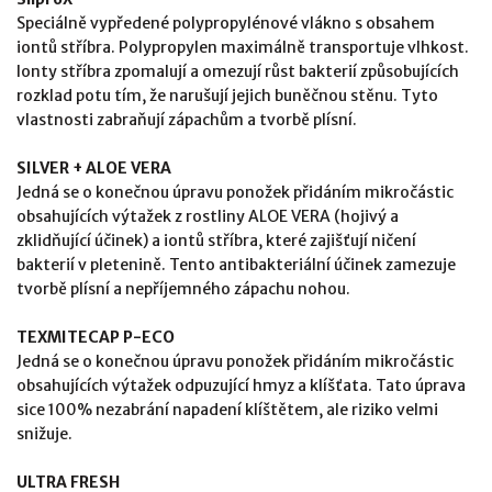
Speciálně vypředené polypropylénové vlákno s obsahem
iontů stříbra. Polypropylen maximálně transportuje vlhkost.
Ionty stříbra zpomalují a omezují růst bakterií způsobujících
rozklad potu tím, že narušují jejich buněčnou stěnu. Tyto
vlastnosti zabraňují zápachům a tvorbě plísní.
SILVER + ALOE VERA
Jedná se o konečnou úpravu ponožek přidáním mikročástic
obsahujících výtažek z rostliny ALOE VERA (hojivý a
zklidňující účinek) a iontů stříbra, které zajišťují ničení
bakterií v pletenině. Tento antibakteriální účinek zamezuje
tvorbě plísní a nepříjemného zápachu nohou.
TEXMITECAP P-ECO
Jedná se o konečnou úpravu ponožek přidáním mikročástic
obsahujících výtažek odpuzující hmyz a klíšťata. Tato úprava
sice 100% nezabrání napadení klíštětem, ale riziko velmi
snižuje.
ULTRA FRESH