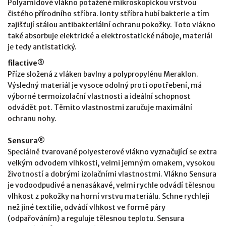
Polyamidové vlákno potažené mikroskopickou vrstvou
čistého přírodního stříbra. Ionty stříbra hubí bakterie a tím
zajišťují stálou antibakteriální ochranu pokožky. Toto vlákno
také absorbuje elektrické a elektrostatické náboje, materiál
je tedy antistatický.
filactive®
Příze složená z vláken bavlny a polypropylénu Meraklon.
Výsledný materiál je vysoce odolný proti opotřebení, má
výborné termoizolační vlastnosti a ideální schopnost
odvádět pot. Těmito vlastnostmi zaručuje maximální
ochranu nohy.
Sensura®
Speciálně tvarované polyesterové vlákno vyznačující se extra
velkým odvodem vlhkosti, velmi jemným omakem, vysokou
životností a dobrými izolačními vlastnostmi. Vlákno Sensura
je vodoodpudivé a nenasákavé, velmi rychle odvádí tělesnou
vlhkost z pokožky na horní vrstvu materiálu. Schne rychleji
než jiné textilie, odvádí vlhkost ve formě páry
(odpařováním) a reguluje tělesnou teplotu. Sensura