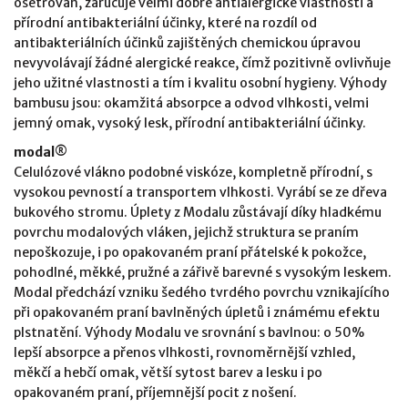
ošetřován, zaručuje velmi dobré antialergické vlastnosti a
přírodní antibakteriální účinky, které na rozdíl od
antibakteriálních účinků zajištěných chemickou úpravou
nevyvolávají žádné alergické reakce, čímž pozitivně ovlivňuje
jeho užitné vlastnosti a tím i kvalitu osobní hygieny. Výhody
bambusu jsou: okamžitá absorpce a odvod vlhkosti, velmi
jemný omak, vysoký lesk, přírodní antibakteriální účinky.
modal®
Celulózové vlákno podobné viskóze, kompletně přírodní, s
vysokou pevností a transportem vlhkosti. Vyrábí se ze dřeva
bukového stromu. Úplety z Modalu zůstávají díky hladkému
povrchu modalových vláken, jejichž struktura se praním
nepoškozuje, i po opakovaném praní přátelské k pokožce,
pohodlné, měkké, pružné a zářivě barevné s vysokým leskem.
Modal předchází vzniku šedého tvrdého povrchu vznikajícího
při opakovaném praní bavlněných úpletů i známému efektu
plstnatění. Výhody Modalu ve srovnání s bavlnou: o 50%
lepší absorpce a přenos vlhkosti, rovnoměrnější vzhled,
měkčí a hebčí omak, větší sytost barev a lesku i po
opakovaném praní, příjemnější pocit z nošení.