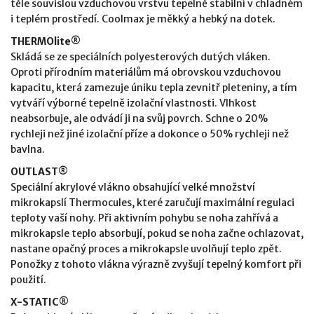
těle souvislou vzduchovou vrstvu tepelně stabilní v chladném
i teplém prostředí. Coolmax je měkký a hebký na dotek.
THERMOlite®
Skládá se ze speciálních polyesterových dutých vláken.
Oproti přírodním materiálům má obrovskou vzduchovou
kapacitu, která zamezuje úniku tepla zevnitř pleteniny, a tím
vytváří výborné tepelně izolační vlastnosti. Vlhkost
neabsorbuje, ale odvádí ji na svůj povrch. Schne o 20%
rychleji než jiné izolační příze a dokonce o 50% rychleji než
bavlna.
OUTLAST®
Speciální akrylové vlákno obsahující velké množství
mikrokapslí Thermocules, které zaručují maximální regulaci
teploty vaší nohy. Při aktivním pohybu se noha zahřívá a
mikrokapsle teplo absorbují, pokud se noha začne ochlazovat,
nastane opačný proces a mikrokapsle uvolňují teplo zpět.
Ponožky z tohoto vlákna výrazně zvyšují tepelný komfort při
použití.
X-STATIC®