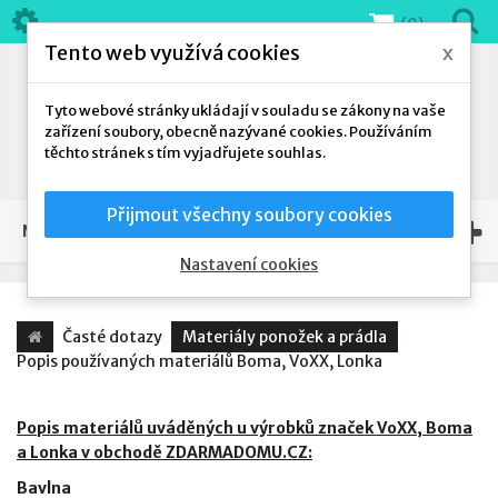
(0)
Tento web využívá cookies
x
Tyto webové stránky ukládají v souladu se zákony na vaše
zařízení soubory, obecně nazývané cookies. Používáním
těchto stránek s tím vyjadřujete souhlas.
Přijmout všechny soubory cookies
NAŠE NABÍDKA
Nastavení cookies
Časté dotazy
Materiály ponožek a prádla
Popis používaných materiálů Boma, VoXX, Lonka
Popis materiálů uváděných u výrobků značek VoXX, Boma
a Lonka v obchodě ZDARMADOMU.CZ:
Bavlna