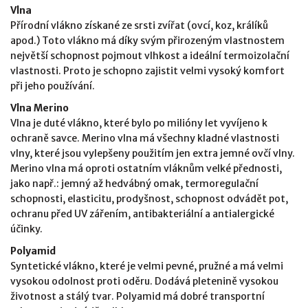
Vlna
Přírodní vlákno získané ze srsti zvířat (ovcí, koz, králíků
apod.) Toto vlákno má díky svým přirozeným vlastnostem
největší schopnost pojmout vlhkost a ideální termoizolační
vlastnosti. Proto je schopno zajistit velmi vysoký komfort
při jeho používání.
Vlna Merino
Vlna je duté vlákno, které bylo po milióny let vyvíjeno k
ochraně savce. Merino vlna má všechny kladné vlastnosti
vlny, které jsou vylepšeny použitím jen extra jemné ovčí vlny.
Merino vlna má oproti ostatním vláknům velké přednosti,
jako např.: jemný až hedvábný omak, termoregulační
schopnosti, elasticitu, prodyšnost, schopnost odvádět pot,
ochranu před UV zářením, antibakteriální a antialergické
účinky.
Polyamid
Syntetické vlákno, které je velmi pevné, pružné a má velmi
vysokou odolnost proti oděru. Dodává pletenině vysokou
životnost a stálý tvar. Polyamid má dobré transportní