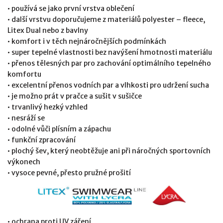
• používá se jako první vrstva oblečení
• další vrstvu doporučujeme z materiálů polyester – fleece,
Litex Dual nebo z bavlny
• komfort i v těch nejnáročnějších podmínkách
• super tepelné vlastnosti bez navýšení hmotnosti materiálu
• přenos tělesných par pro zachování optimálního tepelného
komfortu
• excelentní přenos vodních par a vlhkosti pro udržení sucha
• je možno prát v pračce a sušit v sušičce
• trvanlivý hezký vzhled
• nesráží se
• odolné vůči plísním a zápachu
• funkční zpracování
• plochý šev, který neobtěžuje ani při náročných sportovních
výkonech
• vysoce pevné, přesto pružné prošití
• ochrana proti UV záření