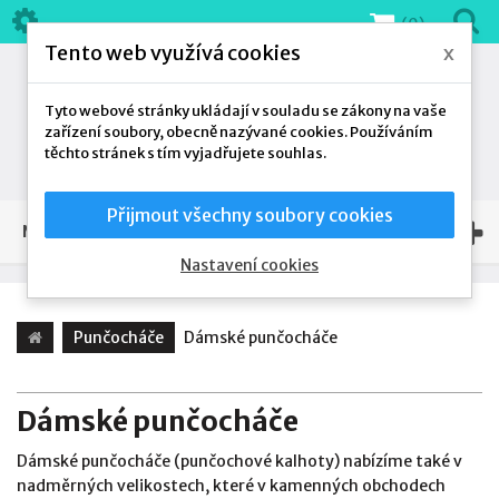
(0)
Tento web využívá cookies
x
Tyto webové stránky ukládají v souladu se zákony na vaše
zařízení soubory, obecně nazývané cookies. Používáním
těchto stránek s tím vyjadřujete souhlas.
Přijmout všechny soubory cookies
NAŠE NABÍDKA
Nastavení cookies
Punčocháče
Dámské punčocháče
Dámské punčocháče
Dámské punčocháče (punčochové kalhoty) nabízíme také v
nadměrných velikostech, které v kamenných obchodech