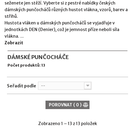
seženete jen stěží. Vyberte si z pestré nabídky českých
dámských punčocháčů různých hustot vlákna, vzorů, barev a
střihů.
Hustota vláken u dámských punčocháčů se vyjadřuje v
jednotkách DEN (Denier), což je jemnost příze neboli síla
vlákna. ...
Zobrazit
DÁMSKÉ PUNČOCHÁČE
Počet produktů: 13
Seřadit podle
--
POROVNAT (
0
)
Zobrazeno 1 – 13 z 13 položek