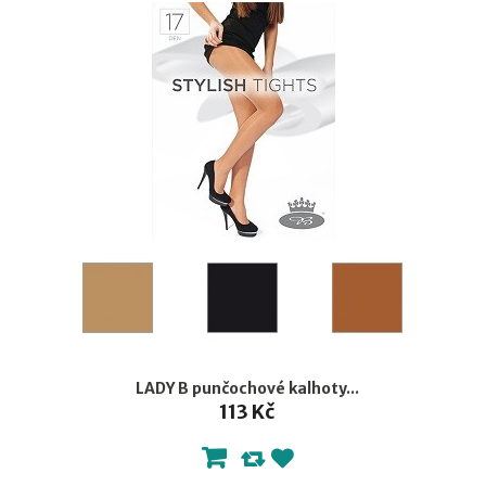
LADY B punčochové kalhoty...
113 Kč