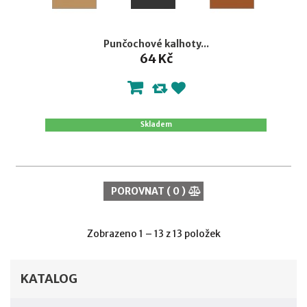
Punčochové kalhoty...
64 Kč
Skladem
POROVNAT (
0
)
Zobrazeno 1 – 13 z 13 položek
KATALOG