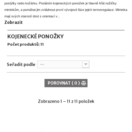
postýlky nebo kočárku. Posláním kojeneckých ponožek je hlavně hřát nožičky
miminkům, a pomáhat jim zvládnout první vývojové fáze jejich termoregulace. Miminka
mají svých starostí dost s orientací v...
Zobrazit
KOJENECKÉ PONOŽKY
Počet produktů: 11
Seřadit podle
--
POROVNAT (
0
)
Zobrazeno 1 – 11 z 11 položek