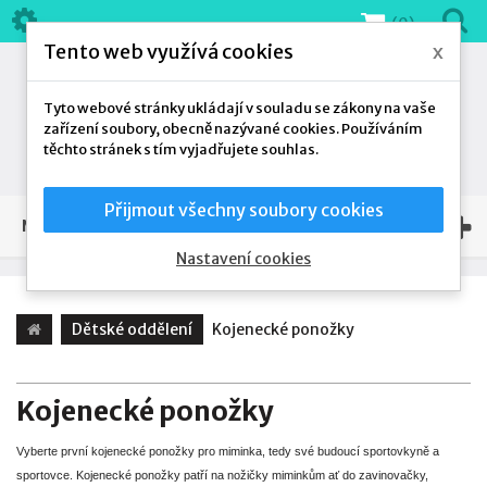
(0)
Tento web využívá cookies
x
Tyto webové stránky ukládají v souladu se zákony na vaše
zařízení soubory, obecně nazývané cookies. Používáním
těchto stránek s tím vyjadřujete souhlas.
Přijmout všechny soubory cookies
NAŠE NABÍDKA
Nastavení cookies
Dětské oddělení
Kojenecké ponožky
Kojenecké ponožky
Vyberte první kojenecké ponožky pro miminka, tedy své budoucí sportovkyně a
sportovce. Kojenecké ponožky patří na nožičky miminkům ať do zavinovačky,