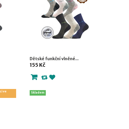
Dětské funkční vlněné...
155 Kč
ci ve
Skladem