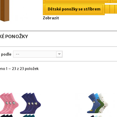
Dětské ponožky se stříbrem
Zobrazit
KÉ PONOŽKY
 podle
--
no 1 – 23 z 23 položek