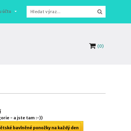
u účtu
(0)
í
orie - a jste tam :-))
ětské bavlněné ponožky na každý den