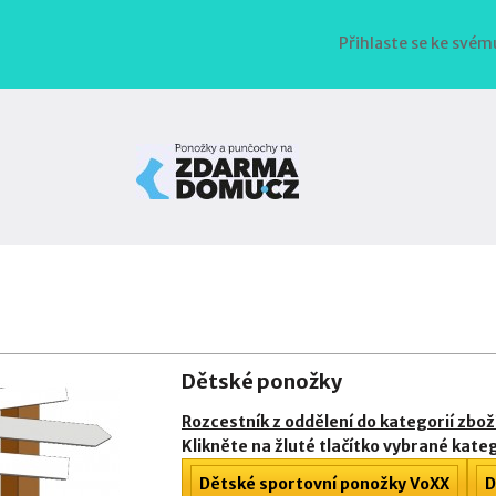
Přihlaste se ke svém
Dětské ponožky
Rozcestník z oddělení do kategorií zbož
Klikněte na žluté tlačítko vybrané kateg
Dětské sportovní ponožky VoXX
D