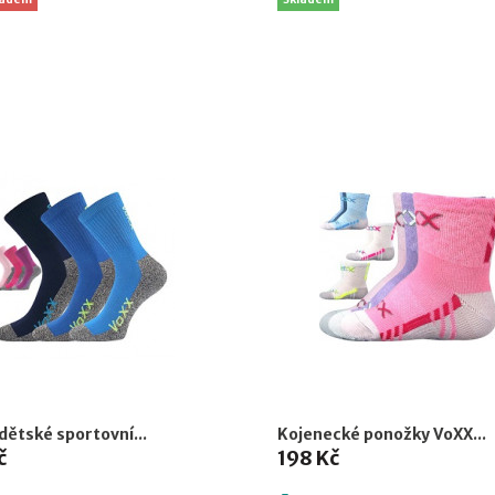
dětské sportovní...
Kojenecké ponožky VoXX...
č
198 Kč