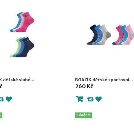
 dětské slabé...
BOAZIK dětské sportovní...
č
260 Kč
m
Skladem