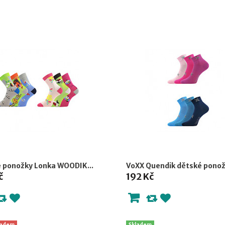
 ponožky Lonka WOODIK...
VoXX Quendik dětské ponožk
č
192 Kč
ladem
Skladem