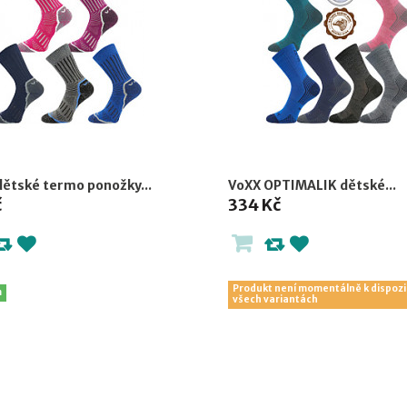
dětské termo ponožky...
VoXX OPTIMALIK dětské...
č
334 Kč
Produkt není momentálně k dispozi
m
všech variantách