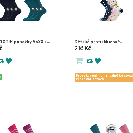
OTIK ponožky VoXX s...
Dětské protiskluzové...
č
216 Kč
Produkt není momentálně k dispozi
m
všech variantách