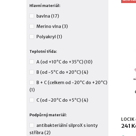
Hlavní materiál:
bavlna
(17)
Merino vlna
(3)
Polyakryl
(1)
Teplotní třída:
A (od +10°C do +35°C)
(10)
B (od -5°C do +20°C)
(4)
B + C (celkem od -20°C do +20°C)
(1)
C (od -20°C do +5°C)
(4)
Podpůrný materiál:
LOCIK 
241 K
antibakteriální silproX s ionty
stříbra
(2)