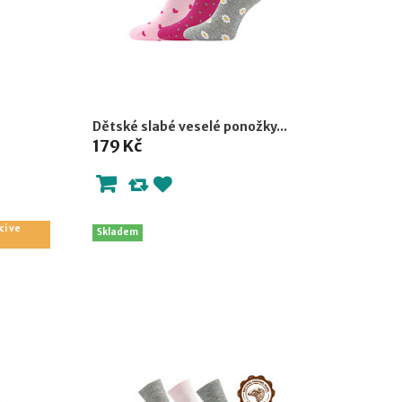
Dětské slabé veselé ponožky...
179 Kč
ci ve
Skladem