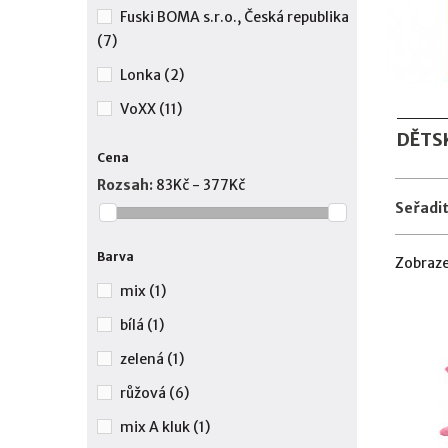
Fuski BOMA s.r.o., Česká republika
(7)
Lonka
(2)
VoXX
(11)
DĚTS
Cena
Rozsah:
83Kč - 377Kč
Seřadit
Barva
Zobraze
mix
(1)
bílá
(1)
zelená
(1)
růžová
(6)
mix A kluk
(1)