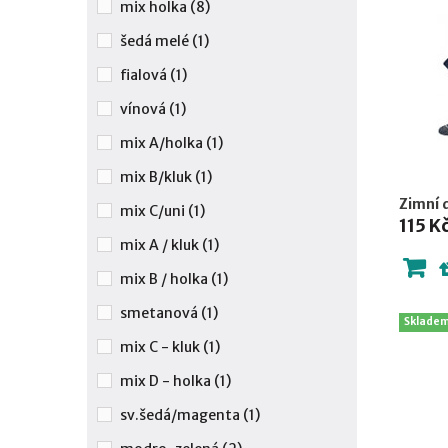
mix holka
(8)
šedá melé
(1)
fialová
(1)
vínová
(1)
mix A/holka
(1)
mix B/kluk
(1)
Zimní 
mix C/uni
(1)
115 K
mix A / kluk
(1)
mix B / holka
(1)
smetanová
(1)
Sklade
mix C - kluk
(1)
mix D - holka
(1)
sv.šedá/magenta
(1)