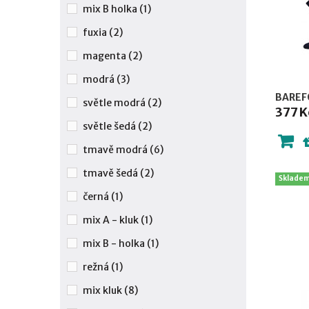
mix B holka
(1)
fuxia
(2)
magenta
(2)
modrá
(3)
BAREFO
světle modrá
(2)
377 K
světle šedá
(2)
tmavě modrá
(6)
tmavě šedá
(2)
Sklade
černá
(1)
mix A - kluk
(1)
mix B - holka
(1)
režná
(1)
mix kluk
(8)