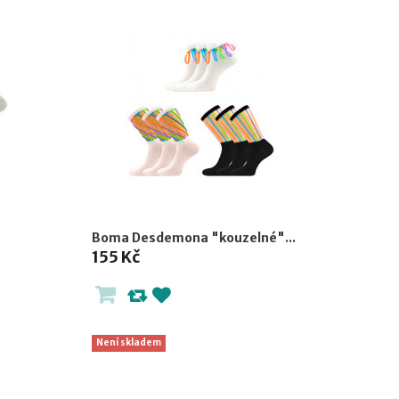
Boma Desdemona "kouzelné"...
155 Kč
Není skladem