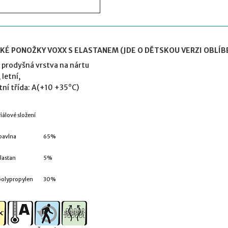
KÉ PONOŽKY VOXX S ELASTANEM (JDE O DĚTSKOU VERZI OBLÍB
 prodyšná vrstva na nártu
 letní,
tní třída: A(+10 +35°C)
iálové složení
bavlna
65%
elastan
5%
polypropylen
30%