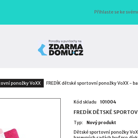
Přihlaste se ke svém
tovní ponožky VoXX
FREDÍK dětské sportovní ponožky VoXX - bal
Kód skladu
101004
FREDÍK DĚTSKÉ SPORTOVN
Typ:
Nový produkt
Dětské sportovní ponožky VoXX 
barevných sadách buď pro dívk