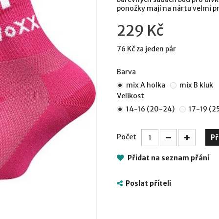
ponožky mají na nártu velmi p
229 Kč
76 Kč
za jeden pár
Barva
mix A holka
mix B kluk
Velikost
14-16 (20-24)
17-19 (2
Počet
Př
Přidat na seznam přání
Poslat příteli