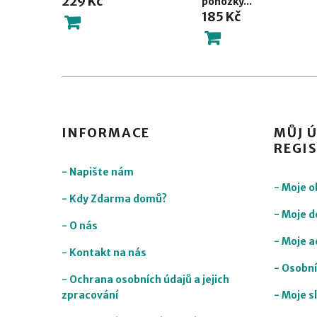
229 Kč
ponožky...
185 Kč
INFORMACE
MŮJ Ú
REGI
- Napište nám
- Moje 
- Kdy Zdarma domů?
- Moje d
- O nás
- Moje a
- Kontakt na nás
- Osobní
- Ochrana osobních údajů a jejich
zpracování
- Moje s