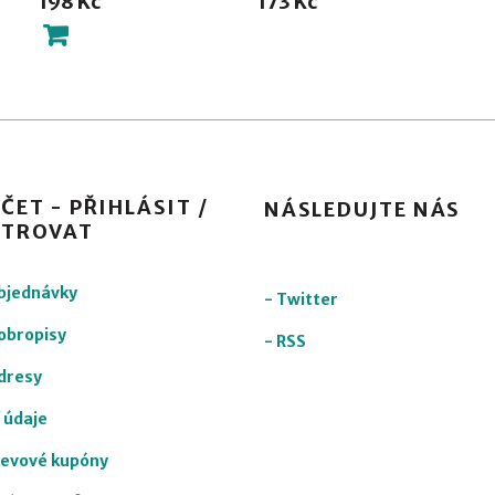
198 Kč
173 Kč
ČET - PŘIHLÁSIT /
NÁSLEDUJTE NÁS
STROVAT
objednávky
-
Twitter
obropisy
-
RSS
dresy
 údaje
levové kupóny