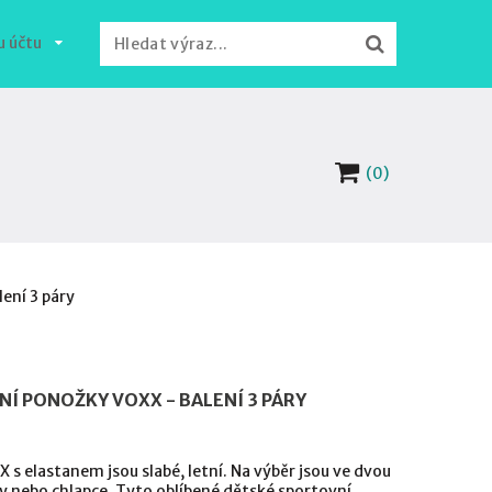
u účtu
(0)
ení 3 páry
Í PONOŽKY VOXX - BALENÍ 3 PÁRY
s elastanem jsou slabé, letní. Na výběr jsou ve dvou
y nebo chlapce. Tyto oblíbené dětské sportovní