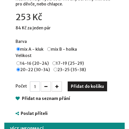
pro děvče, nebo chlapce.
253 Kč
84 Kč
za jeden pár
Barva
mix A - kluk
mix B - holka
Velikost
14-16 (20-24)
17-19 (25-29)
20-22 (30-34)
23-25 (35-38)
Počet
Přidat do košíku
Přidat na seznam přání
Poslat příteli