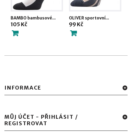
BAMBO bambusové...
OLIVER sportovní...
Ba
105 Kč
99 Kč
2
INFORMACE
MŮJ ÚČET - PŘIHLÁSIT /
REGISTROVAT