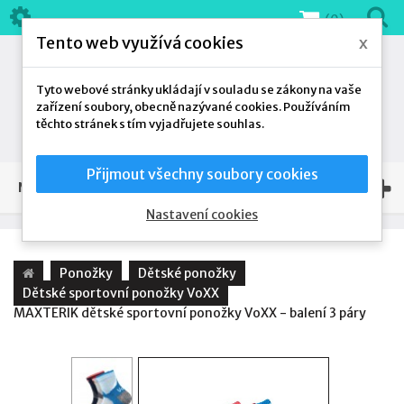
(0)
Tento web využívá cookies
x
Tyto webové stránky ukládají v souladu se zákony na vaše
zařízení soubory, obecně nazývané cookies. Používáním
těchto stránek s tím vyjadřujete souhlas.
Přijmout všechny soubory cookies
NAŠE NABÍDKA
Nastavení cookies
Ponožky
Dětské ponožky
Dětské sportovní ponožky VoXX
MAXTERIK dětské sportovní ponožky VoXX - balení 3 páry