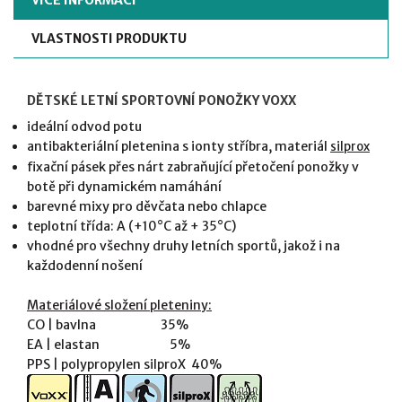
VÍCE INFORMACÍ
VLASTNOSTI PRODUKTU
DĚTSKÉ LETNÍ SPORTOVNÍ PONOŽKY VOXX
ideální odvod potu
antibakteriální pletenina s ionty stříbra, materiál
silprox
fixační pásek přes nárt zabraňující přetočení ponožky v
botě při dynamickém namáhání
barevné mixy pro děvčata nebo chlapce
teplotní třída: A (+10°C až + 35°C)
vhodné pro všechny druhy letních sportů, jakož i na
každodenní nošení
Materiálové složení pleteniny:
CO | bavlna 35%
EA | elastan 5%
PPS | polypropylen silproX 40%