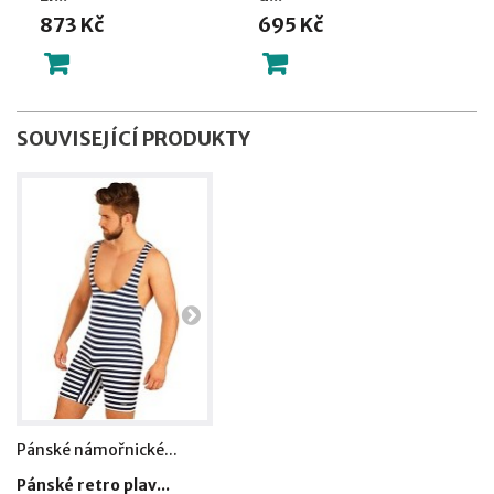
873 Kč
695 Kč
SOUVISEJÍCÍ PRODUKTY
Pánské námořnické...
Pánské plavky Litex...
Dámsk
Pánské retro plav...
Pánské plavky box...
Jedno