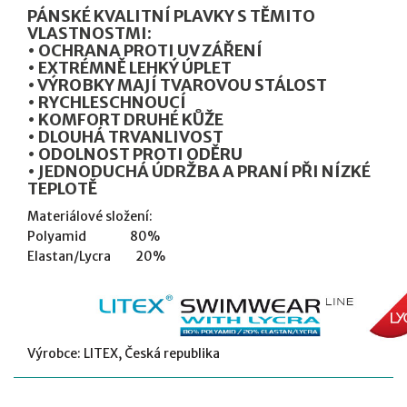
PÁNSKÉ KVALITNÍ PLAVKY S TĚMITO
VLASTNOSTMI:
• OCHRANA PROTI UV ZÁŘENÍ
• EXTRÉMNĚ LEHKÝ ÚPLET
• VÝROBKY MAJÍ TVAROVOU STÁLOST
• RYCHLESCHNOUCÍ
• KOMFORT DRUHÉ KŮŽE
• DLOUHÁ TRVANLIVOST
• ODOLNOST PROTI ODĚRU
• JEDNODUCHÁ ÚDRŽBA A PRANÍ PŘI NÍZKÉ
TEPLOTĚ
Materiálové složení:
Polyamid 80%
Elastan/Lycra 20%
Výrobce: LITEX, Česká republika