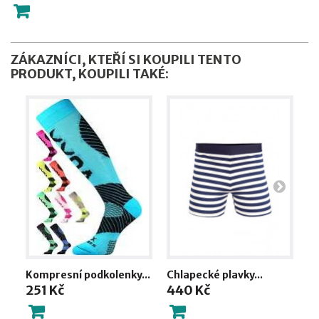
ZÁKAZNÍCI, KTEŘÍ SI KOUPILI TENTO
PRODUKT, KOUPILI TAKÉ:
Kompresní podkolenky...
Chlapecké plavky...
ZB
251 Kč
440 Kč
2