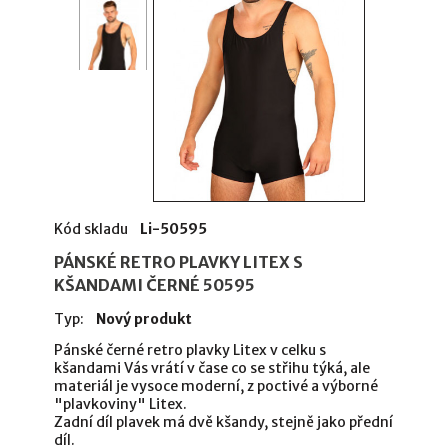
Kód skladu
Li-50595
PÁNSKÉ RETRO PLAVKY LITEX S
KŠANDAMI ČERNÉ 50595
Typ:
Nový produkt
Pánské černé retro plavky Litex v celku s
kšandami Vás vrátí v čase co se střihu týká, ale
materiál je vysoce moderní, z poctivé a výborné
"plavkoviny" Litex.
Zadní díl plavek má dvě kšandy, stejně jako přední
díl.