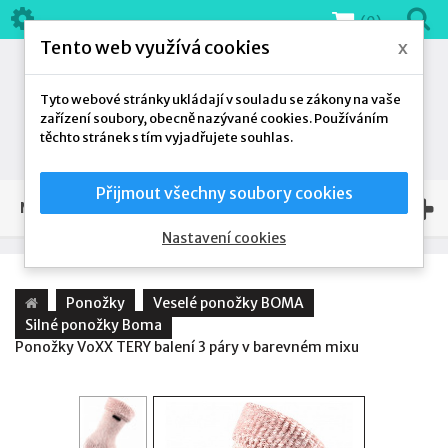
(0)
Tento web využívá cookies
x
Tyto webové stránky ukládají v souladu se zákony na vaše
zařízení soubory, obecně nazývané cookies. Používáním
těchto stránek s tím vyjadřujete souhlas.
Přijmout všechny soubory cookies
NAŠE NABÍDKA
Nastavení cookies
Ponožky
Veselé ponožky BOMA
Silné ponožky Boma
Ponožky VoXX TERY balení 3 páry v barevném mixu