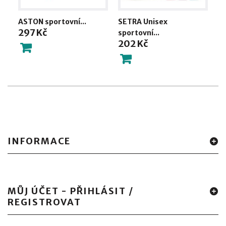
ASTON sportovní...
SETRA Unisex
HA
297 Kč
1
sportovní...
202 Kč
INFORMACE
MŮJ ÚČET - PŘIHLÁSIT /
REGISTROVAT