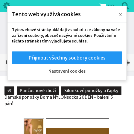
(0)
Tento web využívá cookies
x
Tyto webové stránky ukládají v souladu se zákony na vaše
zařízení soubory, obecně nazývané cookies. Používáním
těchto stránek s tím vyjadřujete souhlas.
Přijmout všechny soubory cookies
NAŠE NABÍDKA
Nastavení cookies
Punčochové zboží
Silonkové ponožky a ťapky
Dámské ponožky Boma NYLONsocks 20DEN - balení 5
párů