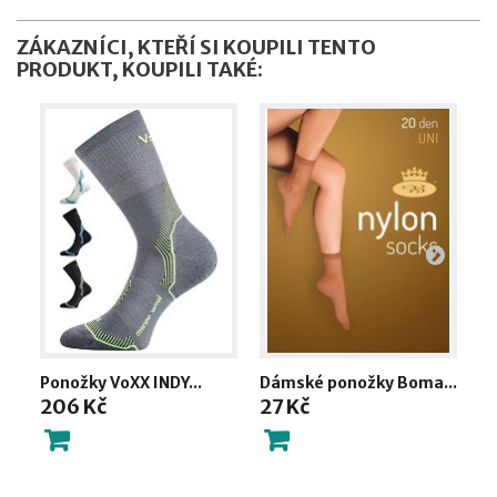
ZÁKAZNÍCI, KTEŘÍ SI KOUPILI TENTO
PRODUKT, KOUPILI TAKÉ:
Ponožky VoXX INDY...
Dámské ponožky Boma...
Po
206 Kč
27 Kč
-..
2