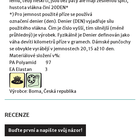
lemu, tedy neškrtí, jsou bez paty ale mají zesílenou špici,
hustota vlákna činí 20DEN*
*)
Pro jemnost použité příze se používá
označení
denier
(den). Denier (DEN) vyjadřuje sílu
použitého vlákna. Čím je číslo vyšší, tím silnější (méně
průhledný) je výrobek. Fyzikálně je Denier definován jako
váha devíti kilometrů příze v gramech. Dámské punčochy
se obvykle vyrábějí v jemnostech 20, 15 až 10 den.
Materiálové složení v%:
PA Polyamid 97
EA Elastan 3
Výrobce: Boma, Česká republika
RECENZE
Buďte první a napište svůj názor!