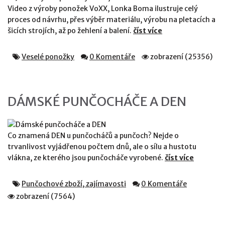
Video z výroby ponožek VoXX, Lonka Boma ilustruje celý
proces od návrhu, přes výběr materiálu, výrobu na pletacích a
šicích strojích, až po žehlení a balení.
číst více
Veselé ponožky
0 Komentáře
zobrazení (25356)
DÁMSKÉ PUNČOCHÁČE A DEN
Co znamená DEN u punčocháčů a punčoch? Nejde o
trvanlivost vyjádřenou počtem dnů, ale o sílu a hustotu
vlákna, ze kterého jsou punčocháče vyrobené.
číst více
Punčochové zboží, zajímavosti
0 Komentáře
zobrazení (7564)