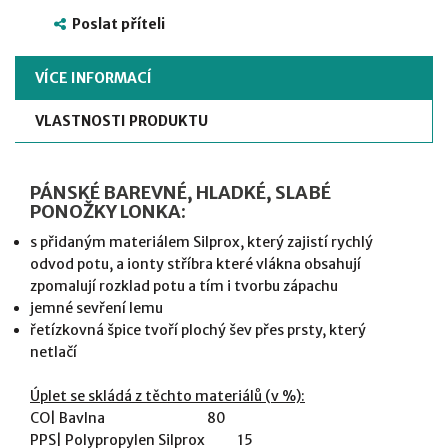
Poslat příteli
VÍCE INFORMACÍ
VLASTNOSTI PRODUKTU
PÁNSKÉ BAREVNÉ, HLADKÉ, SLABÉ
PONOŽKY LONKA:
s přidaným materiálem Silprox, který zajistí rychlý
odvod potu, a ionty stříbra které vlákna obsahují
zpomalují rozklad potu a tím i tvorbu zápachu
jemné sevření lemu
řetízkovná špice tvoří plochý šev přes prsty, který
netlačí
Úplet se skládá z těchto materiálů (v %):
CO| Bavlna 80
PPS| Polypropylen Silprox 15