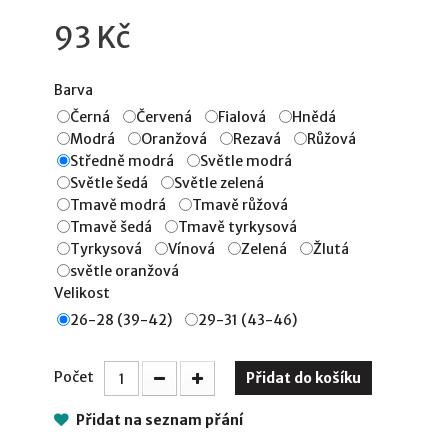
93 Kč
Barva
Černá
Červená
Fialová
Hnědá
Modrá
Oranžová
Rezavá
Růžová
Středně modrá
Světle modrá
Světle šedá
Světle zelená
Tmavě modrá
Tmavě růžová
Tmavě šedá
Tmavě tyrkysová
Tyrkysová
Vínová
Zelená
Žlutá
světle oranžová
Velikost
26-28 (39-42)
29-31 (43-46)
Počet
Přidat do košíku
Přidat na seznam přání