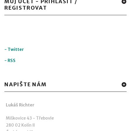
MŮJ ÚČET - PŘIHLÁSIT /
REGISTROVAT
-
Twitter
-
RSS
NAPIŠTE NÁM
Lukáš Richter
Miškovice 43 - Třebovle
280 02 Kolín II