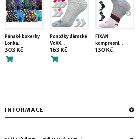
Pánské boxerky
Ponožky dámské
FIXAN
Lonka...
VoXX...
kompresní...
303 Kč
163 Kč
130 Kč
INFORMACE